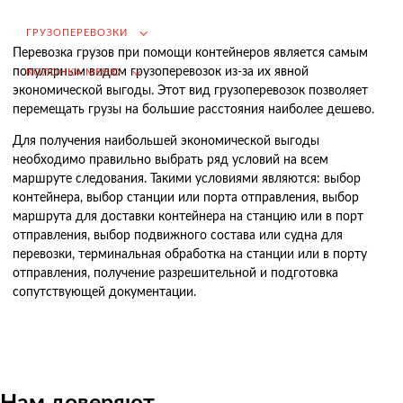
Возмещение НДС при Импорте
ГРУЗОПЕРЕВОЗКИ
Перевозка грузов при помощи контейнеров является самым
Подбор иностранных поставщиков
популярным видом грузоперевозок из-за их явной
КОЛОНКА МЕНЮ
Продвижение на российском рынке
экономической выгоды. Этот вид грузоперевозок позволяет
(для иностранных компаний)
перемещать грузы на большие расстояния наиболее дешево.
.
Для получения наибольшей экономической выгоды
необходимо правильно выбрать ряд условий на всем
маршруте следования. Такими условиями являются: выбор
контейнера, выбор станции или порта отправления, выбор
Грузоперевозки
маршрута для доставки контейнера на станцию или в порт
отправления, выбор подвижного состава или судна для
Грузоперевозки из Китая
перевозки, терминальная обработка на станции или в порту
Международные перевозки
отправления, получение разрешительной и подготовка
сопутствующей документации.
Автомобильные перевозки
Контейнерные перевозки
Железнодорожные перевозки
Морские и речные перевозки