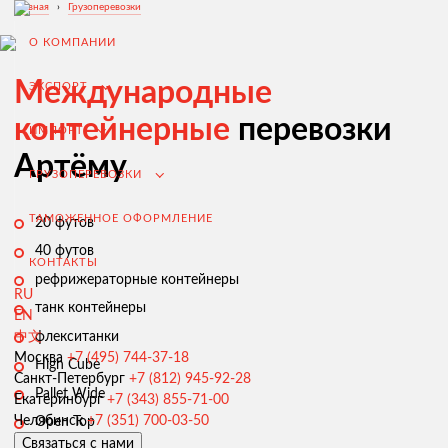
Главная
›
Грузоперевозки
О КОМПАНИИ
Международные
ЭКСПОРТ
контейнерные
перевозки
ИМПОРТ
Артёму
ГРУЗОПЕРЕВОЗКИ
ТАМОЖЕННОЕ ОФОРМЛЕНИЕ
20 футов
40 футов
КОНТАКТЫ
рефрижераторные контейнеры
RU
танк контейнеры
EN
флекситанки
中文
Экспорт из России
Москва
+7 (495) 744-37-18
High Cube
Санкт-Петербург
+7 (812) 945-92-28
Заключение контрактов и согласование условий поставки
Pallet Wide
Екатеринбург
+7 (343) 855-71-00
Таможенное оформление и разрешительная документация
Челябинск
+7 (351) 700-03-50
Open Top
Связаться с нами