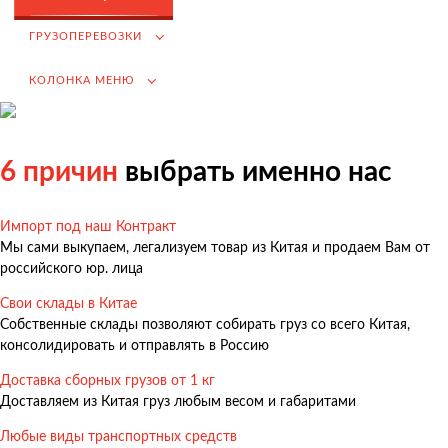
Возмещение НДС при Импорте
ГРУЗОПЕРЕВОЗКИ
Подбор иностранных поставщиков
КОЛОНКА МЕНЮ
Продвижение на российском рынке
(для иностранных компаний)
.
6 причин
выбрать именно нас
Импорт под наш Контракт
Грузоперевозки
Мы сами выкупаем, легализуем товар из Китая и продаем Вам от
Грузоперевозки из Китая
российского юр. лица
Международные перевозки
Свои склады в Китае
Собственные склады позволяют собирать груз со всего Китая,
Автомобильные перевозки
консолидировать и отправлять в Россию
Контейнерные перевозки
Доставка сборных грузов от 1 кг
Железнодорожные перевозки
Доставляем из Китая груз любым весом и габаритами
Морские и речные перевозки
Любые виды транспортных средств