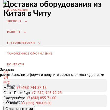
Доставка оборудования из
О КОМПАНИИ
Китая в Читу
ЭКСПОРТ
ИМПОРТ
ГРУЗОПЕРЕВОЗКИ
ТАМОЖЕННОЕ ОФОРМЛЕНИЕ
КОНТАКТЫ
Заказать
RU
расчет
Заполните форму и получите расчет стоимости доставки
EN
中文
Ваше имя
Экспорт из России
Москва
+7 (495) 744-37-18
Санкт-Петербург
+7 (812) 945-92-28
Заключение контрактов и согласование условий поставки
Екатеринбург
+7 (343) 855-71-00
Ваша почта
Таможенное оформление и разрешительная документация
Челябинск
+7 (351) 700-03-50
Связаться с нами