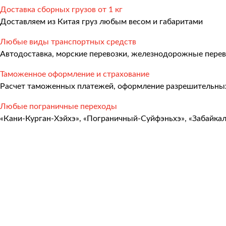
Международные перевозки
Доставка сборных грузов от 1 кг
Доставляем из Китая груз любым весом и габаритами
Автомобильные перевозки
Любые виды транспортных средств
Контейнерные перевозки
Автодоставка, морские перевозки, железнодорожные перев
Железнодорожные перевозки
Таможенное оформление и страхование
Морские и речные перевозки
Расчет таможенных платежей, оформление разрешительных
Авиадоставка
Любые пограничные переходы
«Кани-Курган-Хэйхэ», «Пограничный-Суйфэньхэ», «Забайка
Мультимодальные перевозки
Негабаритные перевозки
Комплексные логистические решения
Страхование грузов