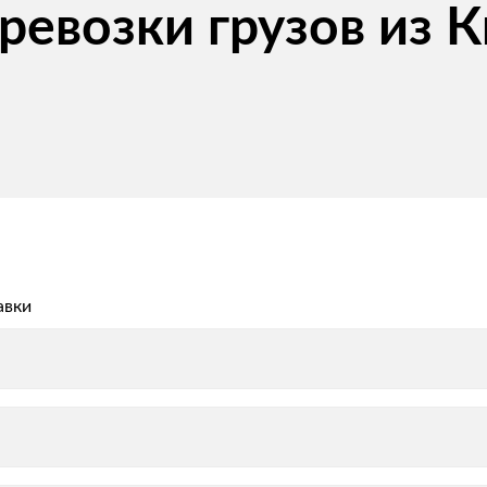
евозки грузов из К
авки
авки