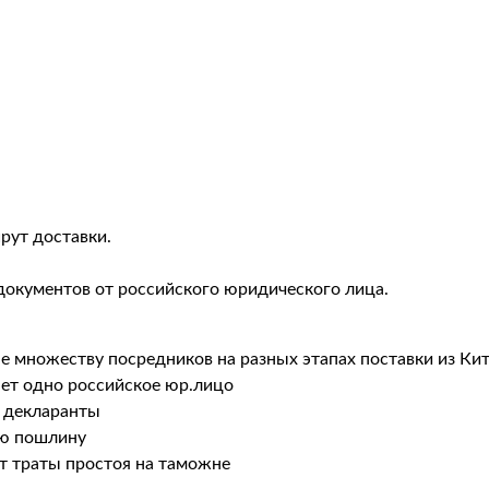
рут доставки.
документов от российского юридического лица.
не множеству посредников на разных этапах поставки из Ки
ает одно российское юр.лицо
 декларанты
ую пошлину
т траты простоя на таможне