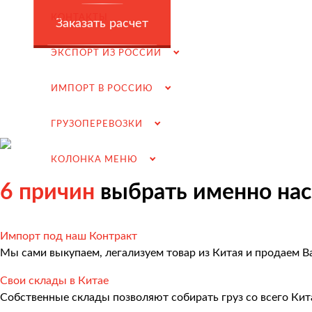
Заключение контрактов и согласование условий пост
КОНТАКТЫ
Заказать расчет
Таможенное оформление и разрешительная докумен
ЭКСПОРТ ИЗ РОССИИ
Доставка товара российскому покупателю
Завершение сделки
ИМПОРТ В РОССИЮ
Возмещение НДС при Импорте
ГРУЗОПЕРЕВОЗКИ
Подбор иностранных поставщиков
Продвижение на российском рынке
КОЛОНКА МЕНЮ
(для иностранных компаний)
6 причин
выбрать именно нас
.
Импорт под наш Контракт
Мы сами выкупаем, легализуем товар из Китая и продаем В
Грузоперевозки
Свои склады в Китае
Грузоперевозки из Китая
Собственные склады позволяют собирать груз со всего Кит