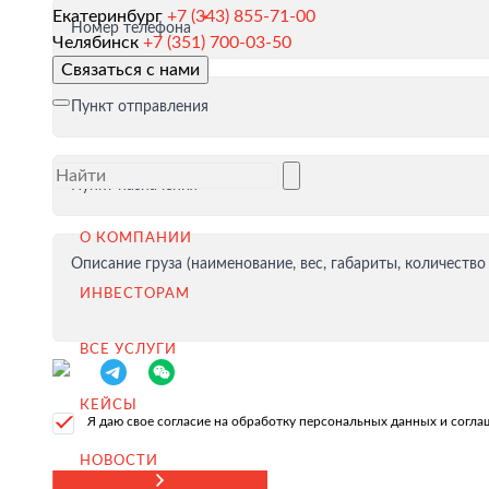
Екатеринбург
+7 (343) 855-71-00
Номер телефона
Таможенное оформление и разрешительная докумен
Челябинск
+7 (351) 700-03-50
Связаться с нами
Доставка товара иностранному покупателю
Пункт отправления
Завершение сделки
Возмещение НДС при Экспорте
Пункт назначения
Продвижение на внешние рынки
Подбор поставщиков в России
О КОМПАНИИ
(для иностранных компаний)
Описание груза (наименование, вес, габариты, количество
ИНВЕСТОРАМ
.
ВСЕ УСЛУГИ
КЕЙСЫ
Импорт в Россию
Я даю свое согласие на обработку персональных данных и согл
Импорт из Китая
НОВОСТИ