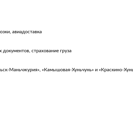
озки, авиадоставка
 документов, страхование груза
льск-Маньчжурия», «Камышовая-Хуньчунь» и «Краскино-Хун