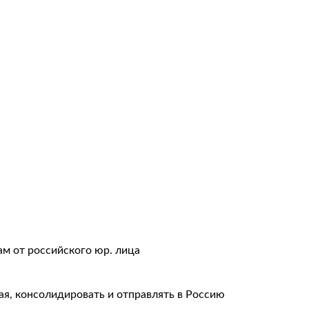
авки
тация
ам от российского юр. лица
ая, консолидировать и отправлять в Россию