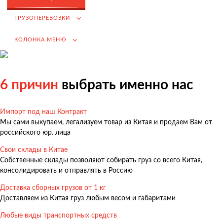
Возмещение НДС при Импорте
ГРУЗОПЕРЕВОЗКИ
Подбор иностранных поставщиков
КОЛОНКА МЕНЮ
Продвижение на российском рынке
(для иностранных компаний)
.
6 причин
выбрать именно нас
Импорт под наш Контракт
Грузоперевозки
Мы сами выкупаем, легализуем товар из Китая и продаем Вам от
Грузоперевозки из Китая
российского юр. лица
Международные перевозки
Свои склады в Китае
Собственные склады позволяют собирать груз со всего Китая,
Автомобильные перевозки
консолидировать и отправлять в Россию
Контейнерные перевозки
Доставка сборных грузов от 1 кг
Железнодорожные перевозки
Доставляем из Китая груз любым весом и габаритами
Морские и речные перевозки
Любые виды транспортных средств