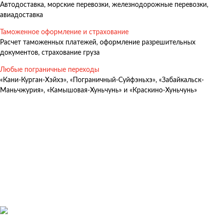
Автодоставка, морские перевозки, железнодорожные перевозки,
Авиадоставка
авиадоставка
Мультимодальные перевозки
Таможенное оформление и страхование
Негабаритные перевозки
Расчет таможенных платежей, оформление разрешительных
документов, страхование груза
Комплексные логистические решения
Любые пограничные переходы
Страхование грузов
«Кани-Курган-Хэйхэ», «Пограничный-Суйфэньхэ», «Забайкальск-
Маньчжурия», «Камышовая-Хуньчунь» и «Краскино-Хуньчунь»