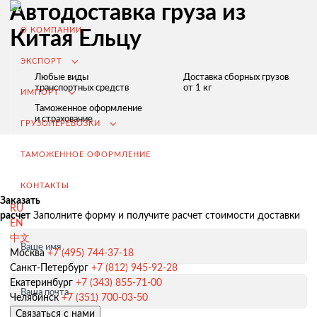
Автодоставка груза из
О КОМПАНИИ
Китая Ельцу
ЭКСПОРТ
Любые виды
Доставка сборных грузов
транспортных средств
от 1 кг
ИМПОРТ
Таможенное оформление
и страхование
ГРУЗОПЕРЕВОЗКИ
ТАМОЖЕННОЕ ОФОРМЛЕНИЕ
КОНТАКТЫ
Заказать
RU
расчет
Заполните форму и получите расчет стоимости доставки
EN
中文
Ваше имя
Экспорт из России
Москва
+7 (495) 744-37-18
Санкт-Петербург
+7 (812) 945-92-28
Заключение контрактов и согласование условий поставки
Екатеринбург
+7 (343) 855-71-00
Ваша почта
Таможенное оформление и разрешительная документация
Челябинск
+7 (351) 700-03-50
Связаться с нами