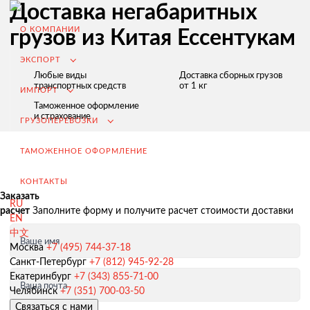
Доставка негабаритных
О КОМПАНИИ
грузов из Китая Ессентукам
ЭКСПОРТ
Любые виды
Доставка сборных грузов
транспортных средств
от 1 кг
ИМПОРТ
Таможенное оформление
и страхование
ГРУЗОПЕРЕВОЗКИ
ТАМОЖЕННОЕ ОФОРМЛЕНИЕ
КОНТАКТЫ
Заказать
RU
расчет
Заполните форму и получите расчет стоимости доставки
EN
中文
Ваше имя
Экспорт из России
Москва
+7 (495) 744-37-18
Санкт-Петербург
+7 (812) 945-92-28
Заключение контрактов и согласование условий поставки
Екатеринбург
+7 (343) 855-71-00
Ваша почта
Таможенное оформление и разрешительная документация
Челябинск
+7 (351) 700-03-50
Связаться с нами