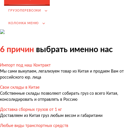
Возмещение НДС при Импорте
ГРУЗОПЕРЕВОЗКИ
Подбор иностранных поставщиков
КОЛОНКА МЕНЮ
Продвижение на российском рынке
(для иностранных компаний)
.
6 причин
выбрать именно нас
Импорт под наш Контракт
Грузоперевозки
Мы сами выкупаем, легализуем товар из Китая и продаем Вам от
Грузоперевозки из Китая
российского юр. лица
Международные перевозки
Свои склады в Китае
Собственные склады позволяют собирать груз со всего Китая,
Автомобильные перевозки
консолидировать и отправлять в Россию
Контейнерные перевозки
Доставка сборных грузов от 1 кг
Железнодорожные перевозки
Доставляем из Китая груз любым весом и габаритами
Морские и речные перевозки
Любые виды транспортных средств