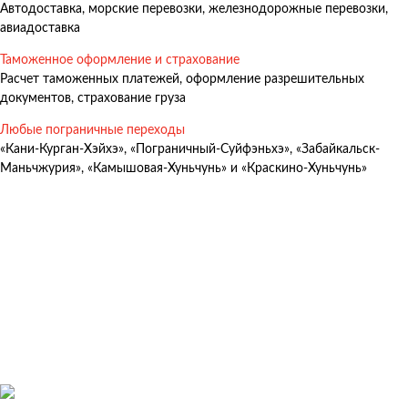
Автодоставка, морские перевозки, железнодорожные перевозки,
Авиадоставка
авиадоставка
Мультимодальные перевозки
Таможенное оформление и страхование
Негабаритные перевозки
Расчет таможенных платежей, оформление разрешительных
документов, страхование груза
Комплексные логистические решения
Любые пограничные переходы
Страхование грузов
«Кани-Курган-Хэйхэ», «Пограничный-Суйфэньхэ», «Забайкальск-
Маньчжурия», «Камышовая-Хуньчунь» и «Краскино-Хуньчунь»