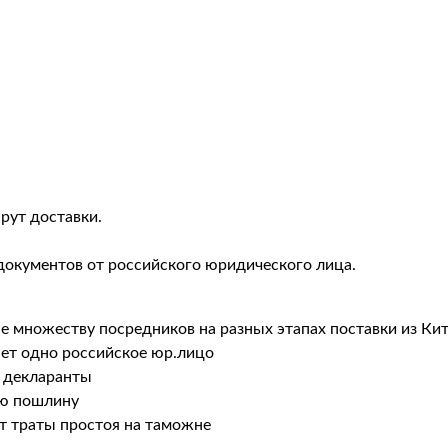
рут доставки.
документов от российского юридического лица.
не множеству посредников на разных этапах поставки из Ки
ает одно российское юр.лицо
 декларанты
ую пошлину
т траты простоя на таможне