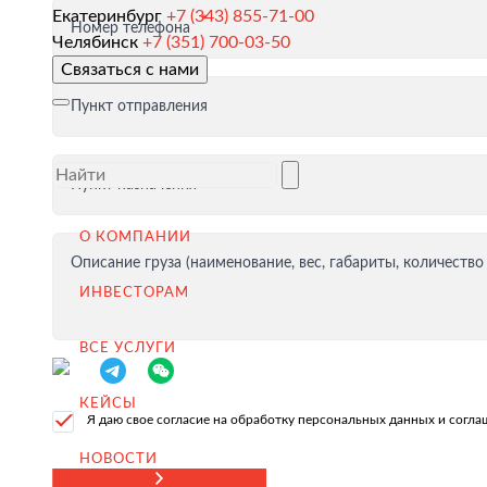
Екатеринбург
+7 (343) 855-71-00
Номер телефона
Таможенное оформление и разрешительная докумен
Челябинск
+7 (351) 700-03-50
Связаться с нами
Доставка товара иностранному покупателю
Пункт отправления
Завершение сделки
Возмещение НДС при Экспорте
Пункт назначения
Продвижение на внешние рынки
Подбор поставщиков в России
О КОМПАНИИ
(для иностранных компаний)
Описание груза (наименование, вес, габариты, количество
ИНВЕСТОРАМ
.
ВСЕ УСЛУГИ
КЕЙСЫ
Импорт в Россию
Я даю свое согласие на обработку персональных данных и согл
Импорт из Китая
НОВОСТИ