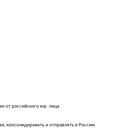
авки
тация
ам от российского юр. лица
ая, консолидировать и отправлять в Россию