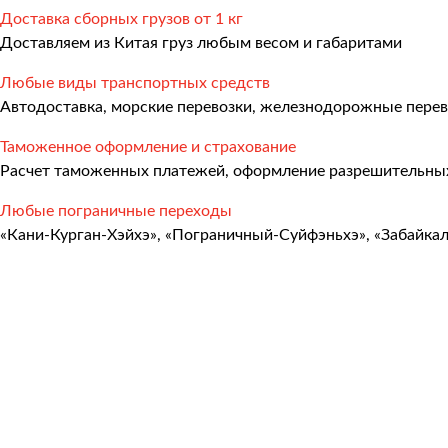
Международные перевозки
Доставка сборных грузов от 1 кг
Доставляем из Китая груз любым весом и габаритами
Автомобильные перевозки
Любые виды транспортных средств
Контейнерные перевозки
Автодоставка, морские перевозки, железнодорожные перев
Железнодорожные перевозки
Таможенное оформление и страхование
Морские и речные перевозки
Расчет таможенных платежей, оформление разрешительных
Авиадоставка
Любые пограничные переходы
«Кани-Курган-Хэйхэ», «Пограничный-Суйфэньхэ», «Забайка
Мультимодальные перевозки
Негабаритные перевозки
Комплексные логистические решения
Страхование грузов