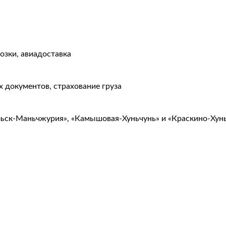
озки, авиадоставка
 документов, страхование груза
льск-Маньчжурия», «Камышовая-Хуньчунь» и «Краскино-Хун