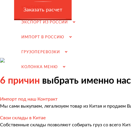
Заключение контрактов и согласование условий пост
КОНТАКТЫ
Заказать расчет
Таможенное оформление и разрешительная докумен
ЭКСПОРТ ИЗ РОССИИ
Доставка товара российскому покупателю
Завершение сделки
ИМПОРТ В РОССИЮ
Возмещение НДС при Импорте
ГРУЗОПЕРЕВОЗКИ
Подбор иностранных поставщиков
Продвижение на российском рынке
КОЛОНКА МЕНЮ
(для иностранных компаний)
6 причин
выбрать именно нас
.
Импорт под наш Контракт
Мы сами выкупаем, легализуем товар из Китая и продаем В
Грузоперевозки
Свои склады в Китае
Грузоперевозки из Китая
Собственные склады позволяют собирать груз со всего Кит