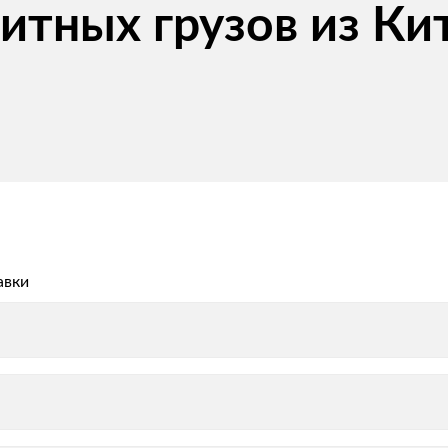
итных грузов из К
авки
авки