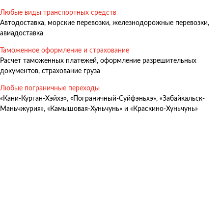
Авиадоставка
Любые виды транспортных средств
Автодоставка, морские перевозки, железнодорожные перевозки,
Мультимодальные перевозки
авиадоставка
Негабаритные перевозки
Таможенное оформление и страхование
Комплексные логистические решения
Расчет таможенных платежей, оформление разрешительных
документов, страхование груза
Страхование грузов
Любые пограничные переходы
«Кани-Курган-Хэйхэ», «Пограничный-Суйфэньхэ», «Забайкальск-
Маньчжурия», «Камышовая-Хуньчунь» и «Краскино-Хуньчунь»