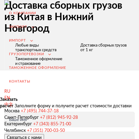
Доставка сборных грузов
О КОМПАНИИ
из Китая в Нижний
Новгород
ЭКСПОРТ
ИМПОРТ
Любые виды
Доставка сборных грузов
транспортных средств
от 1 кг
ГРУЗОПЕРЕВОЗКИ
Таможенное оформление
и страхование
ТАМОЖЕННОЕ ОФОРМЛЕНИЕ
КОНТАКТЫ
RU
EN
Заказать
中文
расчет
Заполните форму и получите расчет стоимости доставки
Экспорт из России
Москва
+7 (495) 744-37-18
Санкт-Петербург
+7 (812) 945-92-28
Заключение контрактов и согласование условий поставки
Ваше имя
Екатеринбург
+7 (343) 855-71-00
Таможенное оформление и разрешительная документация
Челябинск
+7 (351) 700-03-50
Связаться с нами