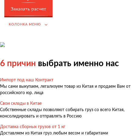
Возмещение НДС при Импорте
Заказать расчет
ГРУЗОПЕРЕВОЗКИ
Подбор иностранных поставщиков
КОЛОНКА МЕНЮ
Продвижение на российском рынке
(для иностранных компаний)
.
6 причин
выбрать именно нас
Грузоперевозки
Импорт под наш Контракт
Грузоперевозки из Китая
Мы сами выкупаем, легализуем товар из Китая и продаем Вам от
Международные перевозки
российского юр. лица
Автомобильные перевозки
Свои склады в Китае
Собственные склады позволяют собирать груз со всего Китая,
Контейнерные перевозки
консолидировать и отправлять в Россию
Железнодорожные перевозки
Доставка сборных грузов от 1 кг
Морские и речные перевозки
Доставляем из Китая груз любым весом и габаритами