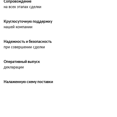
Сопровождение
Авиадоставка
на всех этапах сделки
Мультимодальные перевозки
Круглосуточную поддержку
Негабаритные перевозки
нашей компании
Комплексные логистические решения
Страхование грузов
Надежность и безопасность
при совершении сделки
Оперативный выпуск
декларации
Налаженную схему поставки