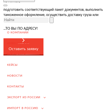
из Китая,
Доставка товара иностранному покупателю
Завершение сделки
подготовить соответствующий пакет документов, выполнить
таможенное оформление, осуществить доставку груза или
Возмещение НДС при Экспорте
подобрать поставщика…
Продвижение на внешние рынки
...ТО ВЫ ПО АДРЕСУ!
О КОМПАНИИ
Подбор поставщиков в России
(для иностранных компаний)
ИНВЕСТОРАМ
.
Оставить заявку
ВСЕ УСЛУГИ
КЕЙСЫ
Импорт в Россию
Импорт из Китая
НОВОСТИ
Заключение контрактов и согласование условий поставки
КОНТАКТЫ
Таможенное оформление и разрешительная документация
ЭКСПОРТ ИЗ РОССИИ
Доставка товара российскому покупателю
ИМПОРТ В РОССИЮ
Завершение сделки