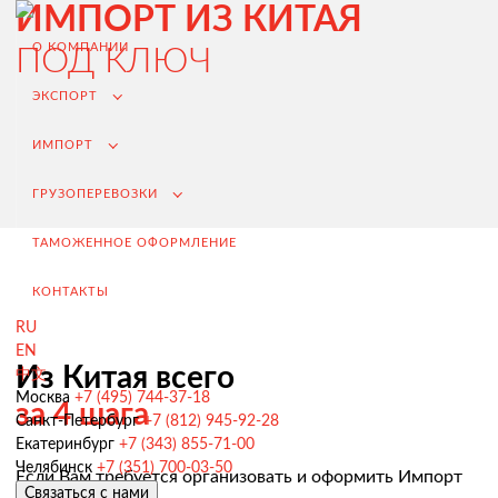
ИМПОРТ ИЗ КИТАЯ
О КОМПАНИИ
ПОД КЛЮЧ
ЭКСПОРТ
ИМПОРТ
ГРУЗОПЕРЕВОЗКИ
ТАМОЖЕННОЕ ОФОРМЛЕНИЕ
КОНТАКТЫ
RU
EN
Из Китая всего
中文
Экспорт из России
Москва
+7 (495) 744-37-18
за 4 шага
Санкт-Петербург
+7 (812) 945-92-28
Заключение контрактов и согласование условий поставки
Екатеринбург
+7 (343) 855-71-00
Таможенное оформление и разрешительная документация
Челябинск
+7 (351) 700-03-50
Если Вам требуется организовать и оформить Импорт
Связаться с нами