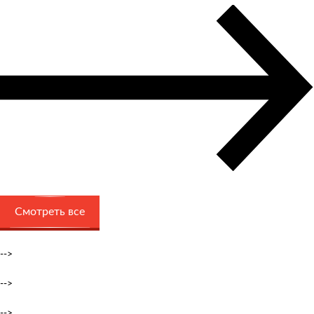
Смотреть все
-->
-->
-->