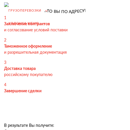
Возмещение НДС при Импорте
.
!
.
У
.
ГРУЗОПЕРЕВОЗКИ
Т
С
О
Е
Р
В
Д
Ы
А
П
О
Подбор иностранных поставщиков
1
КОЛОНКА МЕНЮ
Заключение контрактов
Продвижение на российском рынке
и согласование условий поставки
(для иностранных компаний)
2
.
Таможенное оформление
и разрешительная документация
3
Грузоперевозки
Доставка товара
российскому покупателю
Грузоперевозки из Китая
4
Международные перевозки
Завершение сделки
Автомобильные перевозки
Контейнерные перевозки
Железнодорожные перевозки
В результате Вы получите:
Морские и речные перевозки