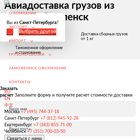
Авиадоставка грузов из
О КОМПАНИИ
Китая в Смоленск
Вы из
Санкт-Петербурга
?
ЭКСПОРТ
Да
Выбрать другой
Любые виды
Доставка сборных грузов
транспортных средств
от 1 кг
ИМПОРТ
Таможенное оформление
и страхование
ГРУЗОПЕРЕВОЗКИ
ТАМОЖЕННОЕ ОФОРМЛЕНИЕ
КОНТАКТЫ
Заказать
RU
расчет
Заполните форму и получите расчет стоимости доставки
EN
中文
Ваше имя
Экспорт из России
Москва
+7 (495) 744-37-18
Санкт-Петербург
+7 (812) 945-92-28
Заключение контрактов и согласование условий поставки
Екатеринбург
+7 (343) 855-71-00
Ваша почта
Таможенное оформление и разрешительная документация
Челябинск
+7 (351) 700-03-50
Связаться с нами