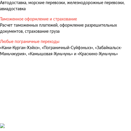
Автодоставка, морские перевозки, железнодорожные перевозки,
Авиадоставка
авиадоставка
Мультимодальные перевозки
Таможенное оформление и страхование
Негабаритные перевозки
Расчет таможенных платежей, оформление разрешительных
документов, страхование груза
Комплексные логистические решения
Любые пограничные переходы
Страхование грузов
«Кани-Курган-Хэйхэ», «Пограничный-Суйфэньхэ», «Забайкальск-
Маньчжурия», «Камышовая-Хуньчунь» и «Краскино-Хуньчунь»