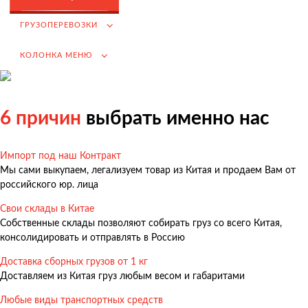
Возмещение НДС при Импорте
ГРУЗОПЕРЕВОЗКИ
Подбор иностранных поставщиков
КОЛОНКА МЕНЮ
Продвижение на российском рынке
(для иностранных компаний)
.
6 причин
выбрать именно нас
Импорт под наш Контракт
Грузоперевозки
Мы сами выкупаем, легализуем товар из Китая и продаем Вам от
Грузоперевозки из Китая
российского юр. лица
Международные перевозки
Свои склады в Китае
Собственные склады позволяют собирать груз со всего Китая,
Автомобильные перевозки
консолидировать и отправлять в Россию
Контейнерные перевозки
Доставка сборных грузов от 1 кг
Железнодорожные перевозки
Доставляем из Китая груз любым весом и габаритами
Морские и речные перевозки
Любые виды транспортных средств