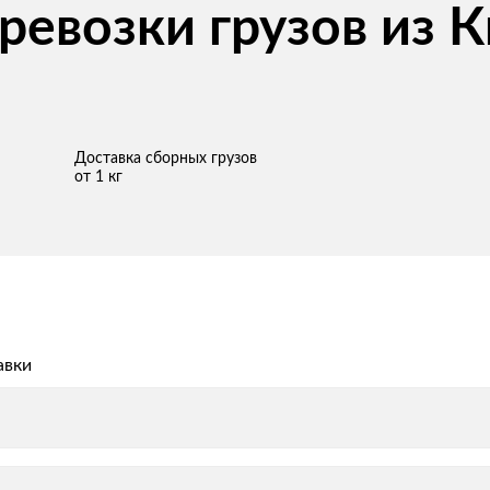
евозки грузов из К
Доставка сборных грузов
от 1 кг
авки
авки