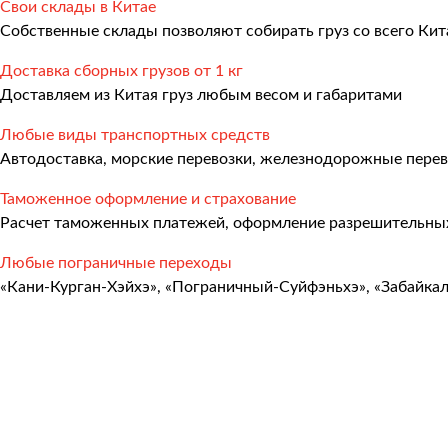
Свои склады в Китае
Международные перевозки
Собственные склады позволяют собирать груз со всего Кит
Автомобильные перевозки
Доставка сборных грузов от 1 кг
Контейнерные перевозки
Доставляем из Китая груз любым весом и габаритами
Железнодорожные перевозки
Любые виды транспортных средств
Автодоставка, морские перевозки, железнодорожные перев
Морские и речные перевозки
Таможенное оформление и страхование
Авиадоставка
Расчет таможенных платежей, оформление разрешительных
Мультимодальные перевозки
Любые пограничные переходы
Негабаритные перевозки
«Кани-Курган-Хэйхэ», «Пограничный-Суйфэньхэ», «Забайка
Комплексные логистические решения
Страхование грузов