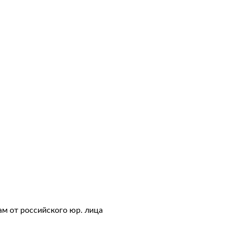
авки
тация
ам от российского юр. лица