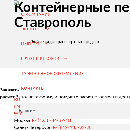
Контейнерные пер
О КОМПАНИИ
Ставрополь
ЭКСПОРТ
Любые виды транспортных средств
ИМПОРТ
ГРУЗОПЕРЕВОЗКИ
ТАМОЖЕННОЕ ОФОРМЛЕНИЕ
КОНТАКТЫ
Заказать
расчет
Заполните форму и получите расчет стоимости дост
RU
EN
Ваше имя
中文
Экспорт из России
Москва
+7 (495) 744-37-18
Санкт-Петербург
+7 (812) 945-92-28
Заключение контрактов и согласование условий пост