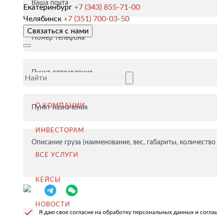
Ваша почта
Екатеринбург
+7 (343) 855-71-00
Таможенное оформление и разрешительная докумен
Челябинск
+7 (351) 700-03-50
Связаться с нами
Доставка товара иностранному покупателю
Номер телефона
Завершение сделки
Возмещение НДС при Экспорте
Пункт отправления
Продвижение на внешние рынки
Подбор поставщиков в России
О КОМПАНИИ
Пункт назначения
(для иностранных компаний)
ИНВЕСТОРАМ
.
Описание груза (наименование, вес, габариты, количество
ВСЕ УСЛУГИ
КЕЙСЫ
Импорт в Россию
Импорт из Китая
НОВОСТИ
Я даю свое согласие на обработку персональных данных и согл