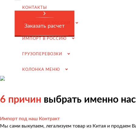
Заключение контрактов и согласование условий пост
КОНТАКТЫ
Таможенное оформление и разрешительная докумен
ЭКСПОРТ ИЗ РОССИИ
Доставка товара российскому покупателю
Заказать расчет
Завершение сделки
ИМПОРТ В РОССИЮ
Возмещение НДС при Импорте
ГРУЗОПЕРЕВОЗКИ
Подбор иностранных поставщиков
Продвижение на российском рынке
КОЛОНКА МЕНЮ
(для иностранных компаний)
.
6 причин
выбрать именно нас
Грузоперевозки
Импорт под наш Контракт
Мы сами выкупаем, легализуем товар из Китая и продаем В
Грузоперевозки из Китая