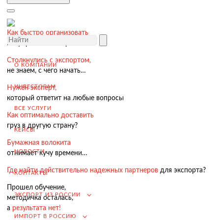
Завершение сделки
Возмещение НДС при Экспорте
Как быстро организовать
Продвижение на внешние рынки
и оформить экспорт?
Подбор поставщиков в России
Столкнулись с экспортом,
(для иностранных компаний)
О КОМПАНИИ
не знаем, с чего начать…
.
ИНВЕСТОРАМ
Нужен эксперт,
который ответит на любые вопросы
ВСЕ УСЛУГИ
Как оптимально доставить
Импорт в Россию
груз в другую страну?
КЕЙСЫ
Импорт из Китая
Бумажная волокита
НОВОСТИ
отнимает кучу времени…
Заключение контрактов и согласование условий поставки
Где найти действительно надежных партнеров
для экспорта?
Таможенное оформление и разрешительная документация
КОНТАКТЫ
Доставка товара российскому покупателю
Прошел обучение,
ЭКСПОРТ ИЗ РОССИИ
методичка осталась,
Завершение сделки
а
результата нет!
ИМПОРТ В РОССИЮ
Возмещение НДС при Импорте