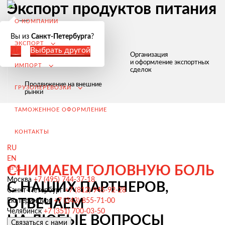
Экспорт продуктов питания
О КОМПАНИИ
в Туркмению
Вы из
Санкт-Петербурга
?
ЭКСПОРТ
Да
Выбрать другой
Сопровождение экспорта
Организация
продуктов на всех этапах
и оформление экспортных
ИМПОРТ
сделок
Продвижение на внешние
ГРУЗОПЕРЕВОЗКИ
рынки
ТАМОЖЕННОЕ ОФОРМЛЕНИЕ
КОНТАКТЫ
RU
EN
Экспорт из России
СНИМАЕМ ГОЛОВНУЮ БОЛЬ
中文
Заключение контрактов и согласование условий поставки
Москва
+7 (495) 744-37-18
С НАШИХ ПАРТНЕРОВ,
Санкт-Петербург
+7 (812) 945-92-28
Таможенное оформление и разрешительная документация
ОТВЕЧАЕМ
Екатеринбург
+7 (343) 855-71-00
Челябинск
+7 (351) 700-03-50
Доставка товара иностранному покупателю
НА ЛЮБЫЕ ВОПРОСЫ
Связаться с нами