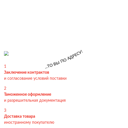
!
У
С
Е
Р
Д
А
О
П
Ы
В
О
Т
1
.
.
.
Заключение контрактов
и согласование условий поставки
2
Таможенное оформление
и разрешительная документация
3
Доставка товара
иностранному покупателю