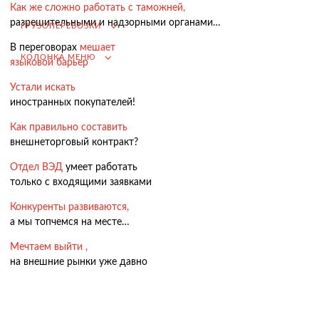
Как же сложно работать с таможней,
разрешительными и надзорными органами…
Подбор иностранных поставщиков
ГРУЗОПЕРЕВОЗКИ
Продвижение на российском рынке
В переговорах
мешает
КОЛОНКА МЕНЮ
(для иностранных компаний)
языковой барьер
.
Устали искать
иностранных покупателей!
Как правильно составить
внешнеторговый контракт?
Грузоперевозки
Отдел ВЭД
умеет работать
Грузоперевозки из Китая
только с входящими заявками
Международные перевозки
Конкуренты развиваются,
Автомобильные перевозки
а мы топчемся на месте…
Контейнерные перевозки
Мечтаем выйти ,
на внешние рынки уже давно
Железнодорожные перевозки
Морские и речные перевозки
Авиадоставка