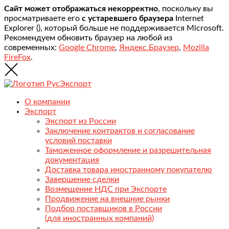
Сайт может отображаться некорректно
, поскольку вы
просматриваете его
с устаревшего браузера
Internet
Explorer (
), который больше не поддерживается Microsoft.
Рекомендуем обновить браузер на любой из
современных:
Google Chrome
,
Яндекс.Браузер
,
Mozilla
FireFox
.
О компании
Экспорт
Экспорт из России
Заключение контрактов и согласование
условий поставки
Таможенное оформление и разрешительная
документация
Доставка товара иностранному покупателю
Завершение сделки
Возмещение НДС при Экспорте
Продвижение на внешние рынки
Подбор поставщиков в России
(для иностранных компаний)
.