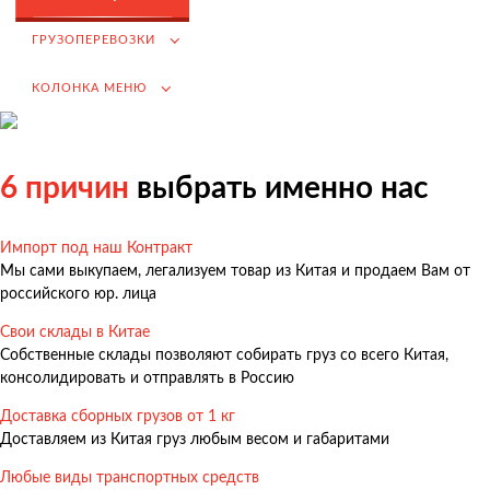
Возмещение НДС при Импорте
ГРУЗОПЕРЕВОЗКИ
Подбор иностранных поставщиков
КОЛОНКА МЕНЮ
Продвижение на российском рынке
(для иностранных компаний)
.
6 причин
выбрать именно нас
Импорт под наш Контракт
Грузоперевозки
Мы сами выкупаем, легализуем товар из Китая и продаем Вам от
Грузоперевозки из Китая
российского юр. лица
Международные перевозки
Свои склады в Китае
Собственные склады позволяют собирать груз со всего Китая,
Автомобильные перевозки
консолидировать и отправлять в Россию
Контейнерные перевозки
Доставка сборных грузов от 1 кг
Железнодорожные перевозки
Доставляем из Китая груз любым весом и габаритами
Морские и речные перевозки
Любые виды транспортных средств