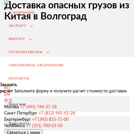
Доставка опасных грузов из
О КОМПАНИИ
Китая в Волгоград
ЭКСПОРТ
ИМПОРТ
ГРУЗОПЕРЕВОЗКИ
ТАМОЖЕННОЕ ОФОРМЛЕНИЕ
КОНТАКТЫ
Заказать
RU
расчет
Заполните форму и получите расчет стоимости доставки
EN
中文
Ваше имя
Экспорт из России
Москва
+7 (495) 744-37-18
Санкт-Петербург
+7 (812) 945-92-28
Заключение контрактов и согласование условий поставки
Екатеринбург
+7 (343) 855-71-00
Ваша почта
Таможенное оформление и разрешительная документация
Челябинск
+7 (351) 700-03-50
Связаться с нами