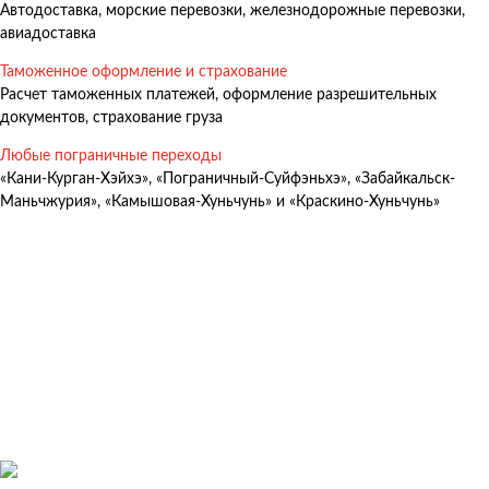
Автодоставка, морские перевозки, железнодорожные перевозки,
Авиадоставка
авиадоставка
Мультимодальные перевозки
Таможенное оформление и страхование
Негабаритные перевозки
Расчет таможенных платежей, оформление разрешительных
документов, страхование груза
Комплексные логистические решения
Любые пограничные переходы
Страхование грузов
«Кани-Курган-Хэйхэ», «Пограничный-Суйфэньхэ», «Забайкальск-
Маньчжурия», «Камышовая-Хуньчунь» и «Краскино-Хуньчунь»