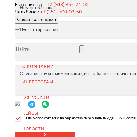
Екатеринбург
+7 (343) 855-71-00
Номер телефона
Таможенное оформление и разрешительная докумен
Челябинск
+7 (351) 700-03-50
Связаться с нами
Доставка товара иностранному покупателю
Пункт отправления
Завершение сделки
Возмещение НДС при Экспорте
Пункт назначения
Продвижение на внешние рынки
Подбор поставщиков в России
О КОМПАНИИ
(для иностранных компаний)
Описание груза (наименование, вес, габариты, количество
ИНВЕСТОРАМ
.
ВСЕ УСЛУГИ
КЕЙСЫ
Импорт в Россию
Я даю свое согласие на обработку персональных данных и согл
Импорт из Китая
НОВОСТИ