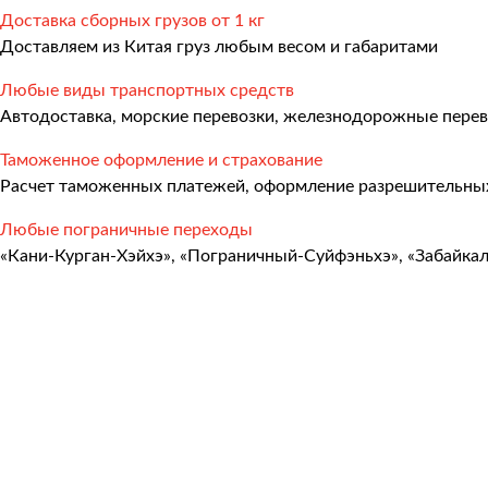
Международные перевозки
Доставка сборных грузов от 1 кг
Доставляем из Китая груз любым весом и габаритами
Автомобильные перевозки
Любые виды транспортных средств
Контейнерные перевозки
Автодоставка, морские перевозки, железнодорожные перев
Железнодорожные перевозки
Таможенное оформление и страхование
Морские и речные перевозки
Расчет таможенных платежей, оформление разрешительных
Авиадоставка
Любые пограничные переходы
«Кани-Курган-Хэйхэ», «Пограничный-Суйфэньхэ», «Забайка
Мультимодальные перевозки
Негабаритные перевозки
Комплексные логистические решения
Страхование грузов