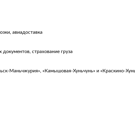
озки, авиадоставка
 документов, страхование груза
льск-Маньчжурия», «Камышовая-Хуньчунь» и «Краскино-Хун