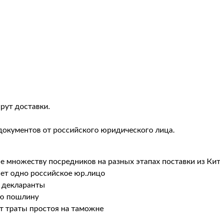
рут доставки.
документов от российского юридического лица.
не множеству посредников на разных этапах поставки из Ки
ает одно российское юр.лицо
 декларанты
ую пошлину
т траты простоя на таможне