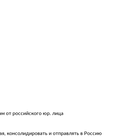
авки
тация
ам от российского юр. лица
ая, консолидировать и отправлять в Россию