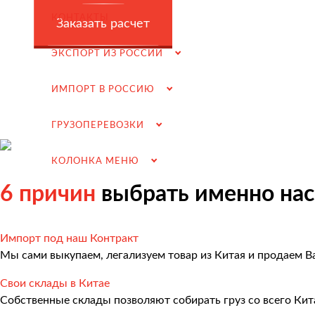
Заключение контрактов и согласование условий пост
КОНТАКТЫ
Заказать расчет
Таможенное оформление и разрешительная докумен
ЭКСПОРТ ИЗ РОССИИ
Доставка товара российскому покупателю
Завершение сделки
ИМПОРТ В РОССИЮ
Возмещение НДС при Импорте
ГРУЗОПЕРЕВОЗКИ
Подбор иностранных поставщиков
Продвижение на российском рынке
КОЛОНКА МЕНЮ
(для иностранных компаний)
6 причин
выбрать именно нас
.
Импорт под наш Контракт
Мы сами выкупаем, легализуем товар из Китая и продаем В
Грузоперевозки
Свои склады в Китае
Грузоперевозки из Китая
Собственные склады позволяют собирать груз со всего Кит