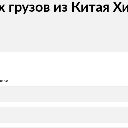
 грузов из Китая Х
авки
авки