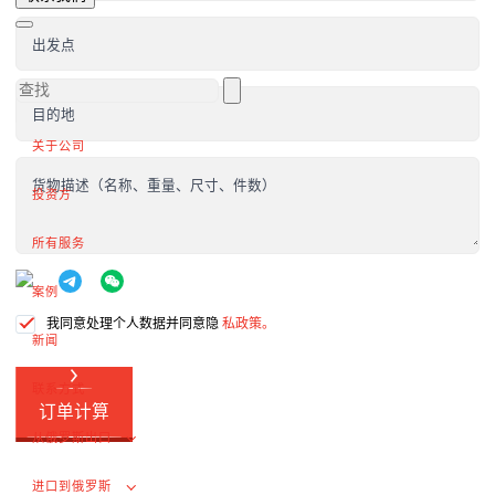
向外国客户供货
完成交易
出发点
出口增值税的退税
外部市场推广
目的地
关于公司
在俄罗斯采购（为外国公司服务）
货物描述（名称、重量、尺寸、件数）
.
投资方
所有服务
进口到俄罗斯
案例
从中国进口货物
我同意处理个人数据并同意隐
私政策。
新闻
签订合同和谈判交付条款
联系方式
海关清关和许可证
订单计算
交付俄罗斯客户
从俄罗斯出口
完成交易
进口到俄罗斯