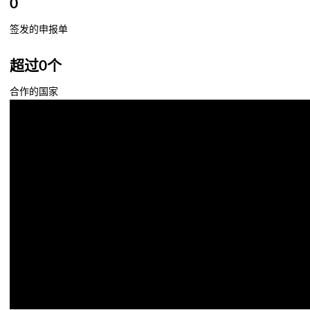
0
签发的申报单
超过
0
个
合作的国家
60秒快速介绍