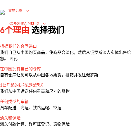
进口的增值税退税
货物运输
选择国外供应商
在俄罗斯市场推广（为外国公司服务）
КОЛОНКА МЕНЮ
6个理由
选择我们
.
根据我们的合同进口
我们自己从中国购买商品，使商品合法化，然后从俄罗斯法人实体出售给
货物运输
您。 面孔
Доставка груза из Китая
在中国拥有自己的仓库
自有仓库让您可以从中国各地集货，拼箱并发往俄罗斯
国际航运
1公斤起的拼箱货物运送
公路运输
我们从中国运送任何重量和尺寸的货物
货柜运输
任何类型的车辆
铁路运输
汽车配送、海运、铁路运输、空运
海运和河流运输
清关和保险
海关付款计算、许可证登记、货物保险
空运