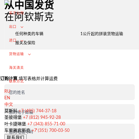
从中国发货
关于公司
在阿钦斯克
出口
任何种类的车辆
1公斤起的拼装货物运输
进口
报关及保险
货物运输
海关清关
订购计算
填写表格并计算运费
联系方式
RU
您的姓名
EN
中文
从俄罗斯出口
莫斯科
+7 (495) 744-37-18
您的电子邮箱
圣彼得堡
+7 (812) 945-92-28
签订合同和谈判交付条款
叶卡捷琳堡
+7 (343) 855-71-00
海关清关和许可证
车里雅宾斯克
+7 (351) 700-03-50
您的电话号码
联系我们