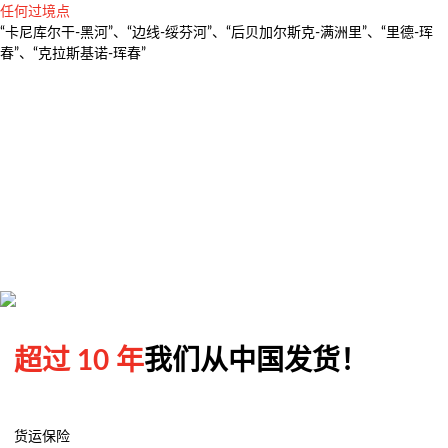
任何过境点
多式联运
“卡尼库尔干-黑河”、“边线-绥芬河”、“后贝加尔斯克-满洲里”、“里德-珲
超大件运输
春”、“克拉斯基诺-珲春”
完整的物流解决方案
货物运输保险
超过 10 年
我们从中国发货！
货运保险