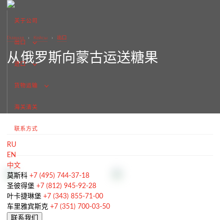
关于公司
Главная
›
Кейсы
›
出口
出口
从俄罗斯向蒙古运送糖果
进口
货物运输
海关清关
联系方式
RU
EN
从俄罗斯出口
中文
签订合同和谈判交付条款
莫斯科
+7 (495) 744-37-18
圣彼得堡
+7 (812) 945-92-28
海关清关和许可证
叶卡捷琳堡
+7 (343) 855-71-00
车里雅宾斯克
+7 (351) 700-03-50
向外国客户供货
联系我们