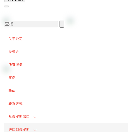
完成交易
出口增值税的退税
外部市场推广
在俄罗斯采购（为外国公司服务）
关于公司
.
投资方
所有服务
进口到俄罗斯
从中国进口货物
案例
签订合同和谈判交付条款
新闻
海关清关和许可证
联系方式
交付俄罗斯客户
完成交易
从俄罗斯出口
进口的增值税退税
进口到俄罗斯