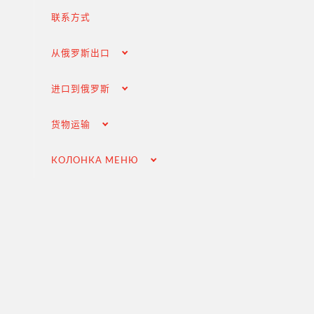
海关清关和许可证
联系方式
交付俄罗斯客户
从俄罗斯出口
完成交易
进口到俄罗斯
进口的增值税退税
选择国外供应商
货物运输
在俄罗斯市场推广（为外国公司服务）
КОЛОНКА МЕНЮ
.
货物运输
Доставка груза из Китая
国际航运