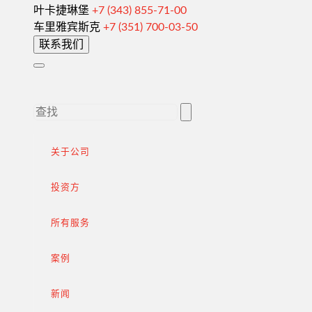
叶卡捷琳堡
+7 (343) 855-71-00
海关清关和许可证
车里雅宾斯克
+7 (351) 700-03-50
联系我们
向外国客户供货
完成交易
出口增值税的退税
外部市场推广
在俄罗斯采购（为外国公司服务）
关于公司
.
投资方
所有服务
进口到俄罗斯
案例
从中国进口货物
新闻
签订合同和谈判交付条款