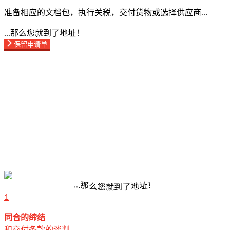
准备相应的文档包，执行关税，交付货物或选择供应商…
...那么您就到了地址！
保留申请单
.
！
.
.
那
址
么
地
您
了
就
到
1
同合的缔结