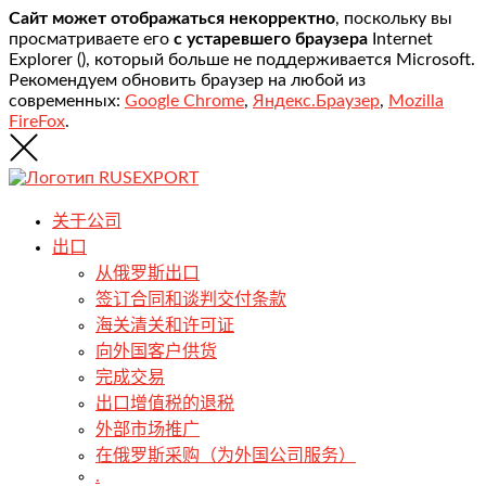
Сайт может отображаться некорректно
, поскольку вы
просматриваете его
с устаревшего браузера
Internet
Explorer (
), который больше не поддерживается Microsoft.
Рекомендуем обновить браузер на любой из
современных:
Google Chrome
,
Яндекс.Браузер
,
Mozilla
FireFox
.
关于公司
出口
从俄罗斯出口
签订合同和谈判交付条款
海关清关和许可证
向外国客户供货
完成交易
出口增值税的退税
外部市场推广
在俄罗斯采购（为外国公司服务）
.