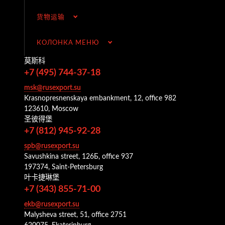
货物运输
КОЛОНКА МЕНЮ
莫斯科
+7 (495) 744-37-18
msk@rusexport.su
Krasnopresnenskaya embankment, 12, office 982
123610, Moscow
圣彼得堡
+7 (812) 945-92-28
spb@rusexport.su
Savushkina street, 126Б, office 937
197374, Saint-Petersburg
叶卡捷琳堡
+7 (343) 855-71-00
ekb@rusexport.su
Malysheva street, 51, office 2751