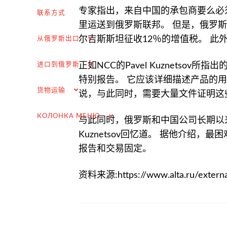
专家指出，来自中国的承包商要么必
交付俄罗斯客户
联系方式
里运送到俄罗斯联邦。 但是，俄罗
完成交易
尔吉斯斯坦征收12％的增值税。 此
从俄罗斯出口
进口的增值税退税
进口到俄罗斯
正如NCC的Pavel Kuznets
选择国外供应商
特别报告。 它应该详细描述产品的
在俄罗斯市场推广（为外国公司服务）
货物运输
说，与此同时，需要大量文件证明这
.
КОЛОНКА МЕНЮ
与此同时，俄罗斯和中国公司长期以来
Kuznetsov回忆道。 据他介绍
报告和交易固定。
货物运输
资料来源:https://www.alta.ru/extern
Доставка груза из Китая
国际航运
公路运输