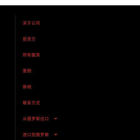
货柜运输
铁路运输
关于公司
海运和河流运输
空运
投资方
多式联运
所有服务
超大件运输
案例
完整的物流解决方案
货物运输保险
新闻
联系方式
从俄罗斯出口
进口到俄罗斯