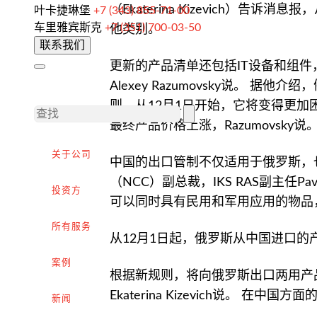
（Ekaterina Kizevich）告
叶卡捷琳堡
+7 (343) 855-71-00
向外国客户供货
车里雅宾斯克
+7 (351) 700-03-50
他类别。
联系我们
完成交易
更新的产品清单还包括IT设备和组件，
出口增值税的退税
Alexey Razumovsky说。 
外部市场推广
则，从12月1日开始，它将变得更加
最终产品价格上涨，Razumovsky说
在俄罗斯采购（为外国公司服务）
关于公司
.
中国的出口管制不仅适用于俄罗斯，
（NCC）副总裁，IKS RAS副主任Pa
投资方
可以同时具有民用和军用应用的物品
进口到俄罗斯
所有服务
从12月1日起，俄罗斯从中国进口的
从中国进口货物
案例
根据新规则，将向俄罗斯出口两用产品的
签订合同和谈判交付条款
Ekaterina Kizevich说。 
新闻
海关清关和许可证