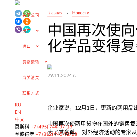
Главная
›
Новости
关于公司
中国再次使向
出口
化学品变得复
进口
货物运输
29.11.2024 г.
海关清关
联系方式
RU
企业家说，12月1日，更新的两用
EN
从俄罗斯出口
中文
中国再次使两用货物在国外的销售复
签订合同和谈判交付条款
莫斯科
+7 (495) 744-37-18
大了其名单。 对外经济活动的专家从业
圣彼得堡
+7 (812) 945-92-28
海关清关和许可证