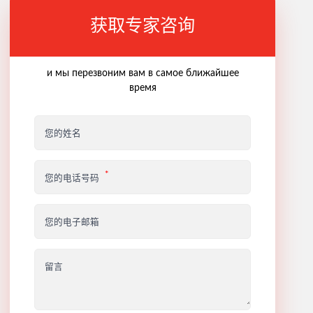
获取专家咨询
и мы перезвоним вам в самое ближайшее
время
您的姓名
您的电话号码
您的电子邮箱
留言