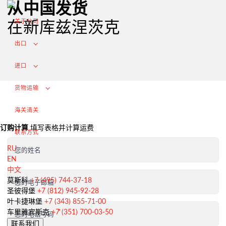
从中国发货
关于公司
在新库兹涅茨克
出口
进口
货物运输
海关清关
订购计算
填写表格并计算运费
联系方式
RU
您的姓名
EN
中文
从俄罗斯出口
莫斯科
+7 (495) 744-37-18
您的电子邮箱
圣彼得堡
+7 (812) 945-92-28
签订合同和谈判交付条款
叶卡捷琳堡
+7 (343) 855-71-00
海关清关和许可证
车里雅宾斯克
+7 (351) 700-03-50
您的电话号码
联系我们