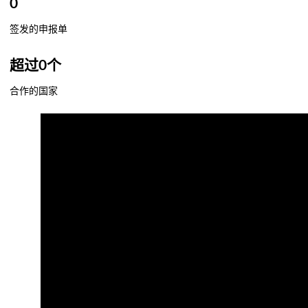
0
签发的申报单
超过
0
个
合作的国家
60秒快速介绍