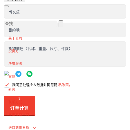
向外国客户供货
完成交易
出发点
出口增值税的退税
外部市场推广
目的地
关于公司
在俄罗斯采购（为外国公司服务）
货物描述（名称、重量、尺寸、件数）
.
投资方
所有服务
进口到俄罗斯
案例
从中国进口货物
我同意处理个人数据并同意隐
私政策。
新闻
签订合同和谈判交付条款
联系方式
海关清关和许可证
订单计算
交付俄罗斯客户
从俄罗斯出口
完成交易
进口到俄罗斯