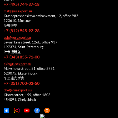
+7 (495) 744-37-18
msk@rusexport.su
Krasnopresnenskaya embankment, 12, office 982
123610, Moscow
圣彼得堡
+7 (812) 945-92-28
spb@rusexport.su
Savushkina street, 126Б, office 937
197374, Saint-Petersburg
叶卡捷琳堡
+7 (343) 855-71-00
ekb@rusexport.su
Malysheva street, 51, office 2751
620075, Ekaterinburg
车里雅宾斯克
+7 (351) 700-03-50
chel@rusexport.su
Kirova street, 159, office 1808
454091, Chelyabinsk