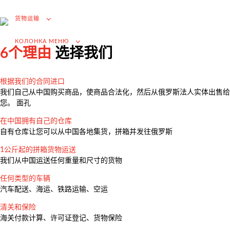
进口的增值税退税
货物运输
选择国外供应商
在俄罗斯市场推广（为外国公司服务）
КОЛОНКА МЕНЮ
6个理由
选择我们
.
根据我们的合同进口
我们自己从中国购买商品，使商品合法化，然后从俄罗斯法人实体出售给
货物运输
您。 面孔
Доставка груза из Китая
在中国拥有自己的仓库
自有仓库让您可以从中国各地集货，拼箱并发往俄罗斯
国际航运
1公斤起的拼箱货物运送
公路运输
我们从中国运送任何重量和尺寸的货物
货柜运输
任何类型的车辆
铁路运输
汽车配送、海运、铁路运输、空运
海运和河流运输
清关和保险
海关付款计算、许可证登记、货物保险
空运