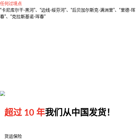
任何过境点
多式联运
“卡尼库尔干-黑河”、“边线-绥芬河”、“后贝加尔斯克-满洲里”、“里德-珲
超大件运输
春”、“克拉斯基诺-珲春”
完整的物流解决方案
货物运输保险
超过 10 年
我们从中国发货！
货运保险