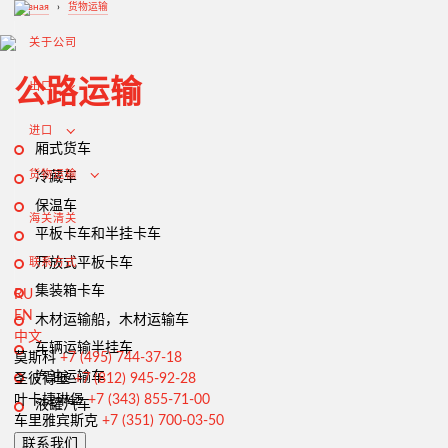
Главная
›
货物运输
关于公司
公路运输
出口
进口
厢式货车
货物运输
冷藏车
保温车
海关清关
平板卡车和半挂卡车
开放式平板卡车
联系方式
集装箱卡车
RU
EN
木材运输船，木材运输车
中文
车辆运输半挂车
从俄罗斯出口
莫斯科
+7 (495) 744-37-18
汽油运输车
圣彼得堡
+7 (812) 945-92-28
签订合同和谈判交付条款
叶卡捷琳堡
+7 (343) 855-71-00
液罐汽车
海关清关和许可证
车里雅宾斯克
+7 (351) 700-03-50
联系我们