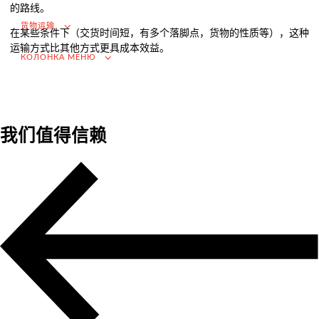
进口的增值税退税
的路线。
货物运输
选择国外供应商
在某些条件下（交货时间短，有多个落脚点，货物的性质等），这种
运输方式比其他方式更具成本效益。
在俄罗斯市场推广（为外国公司服务）
КОЛОНКА МЕНЮ
.
我们值得信赖
货物运输
Доставка груза из Китая
国际航运
公路运输
货柜运输
铁路运输
海运和河流运输
空运