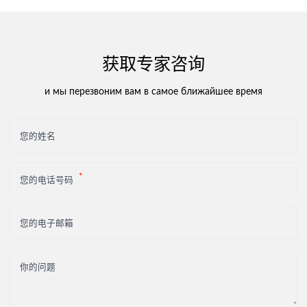
获取专家咨询
и мы перезвоним вам в самое ближайшее время
您的姓名
您的电话号码
您的电子邮箱
你的问题