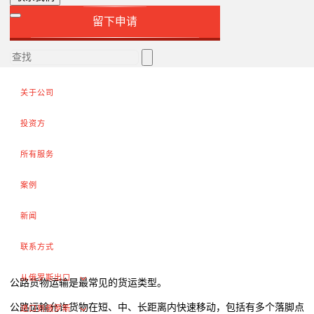
向外国客户供货
留下申请
完成交易
出口增值税的退税
外部市场推广
关于公司
在俄罗斯采购（为外国公司服务）
.
投资方
所有服务
进口到俄罗斯
案例
从中国进口货物
新闻
签订合同和谈判交付条款
联系方式
海关清关和许可证
交付俄罗斯客户
从俄罗斯出口
公路货物运输是最常见的货运类型。
完成交易
公路运输允许货物在短、中、长距离内快速移动，包括有多个落脚点
进口到俄罗斯