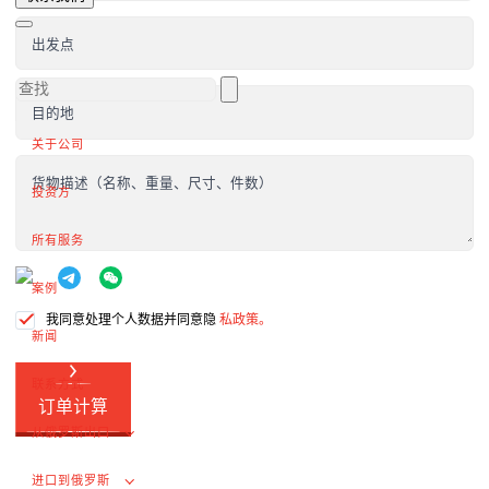
向外国客户供货
完成交易
出发点
出口增值税的退税
外部市场推广
目的地
关于公司
在俄罗斯采购（为外国公司服务）
货物描述（名称、重量、尺寸、件数）
.
投资方
所有服务
进口到俄罗斯
案例
从中国进口货物
我同意处理个人数据并同意隐
私政策。
新闻
签订合同和谈判交付条款
联系方式
海关清关和许可证
订单计算
交付俄罗斯客户
从俄罗斯出口
完成交易
进口到俄罗斯