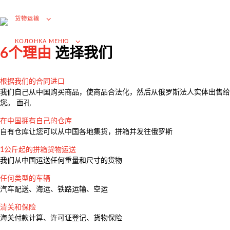
进口的增值税退税
货物运输
选择国外供应商
在俄罗斯市场推广（为外国公司服务）
КОЛОНКА МЕНЮ
6个理由
选择我们
.
根据我们的合同进口
我们自己从中国购买商品，使商品合法化，然后从俄罗斯法人实体出售给
货物运输
您。 面孔
Доставка груза из Китая
在中国拥有自己的仓库
自有仓库让您可以从中国各地集货，拼箱并发往俄罗斯
国际航运
1公斤起的拼箱货物运送
公路运输
我们从中国运送任何重量和尺寸的货物
货柜运输
任何类型的车辆
铁路运输
汽车配送、海运、铁路运输、空运
海运和河流运输
清关和保险
海关付款计算、许可证登记、货物保险
空运