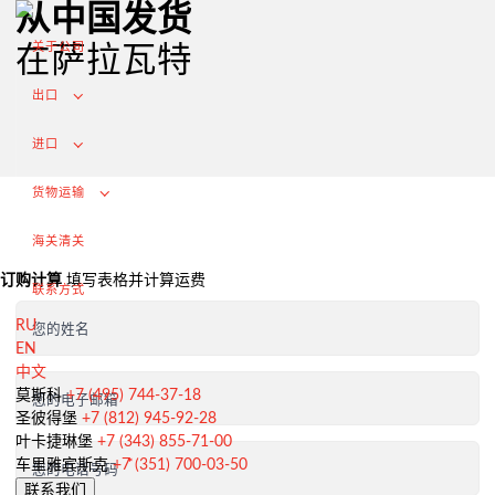
从中国发货
关于公司
在萨拉瓦特
出口
进口
货物运输
海关清关
订购计算
填写表格并计算运费
联系方式
RU
您的姓名
EN
中文
从俄罗斯出口
莫斯科
+7 (495) 744-37-18
您的电子邮箱
圣彼得堡
+7 (812) 945-92-28
签订合同和谈判交付条款
叶卡捷琳堡
+7 (343) 855-71-00
海关清关和许可证
车里雅宾斯克
+7 (351) 700-03-50
您的电话号码
联系我们