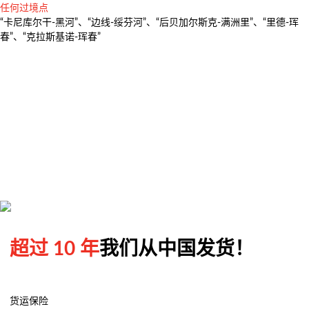
任何过境点
多式联运
“卡尼库尔干-黑河”、“边线-绥芬河”、“后贝加尔斯克-满洲里”、“里德-珲
超大件运输
春”、“克拉斯基诺-珲春”
完整的物流解决方案
货物运输保险
超过 10 年
我们从中国发货！
货运保险