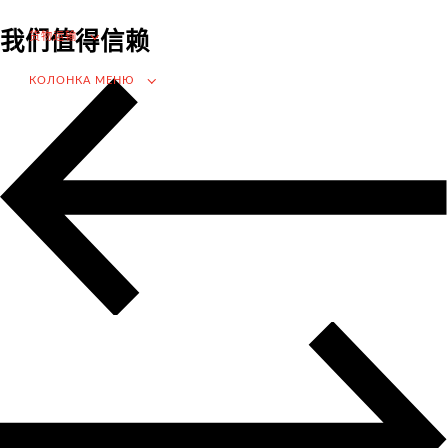
进口的增值税退税
我们值得信赖
货物运输
选择国外供应商
在俄罗斯市场推广（为外国公司服务）
КОЛОНКА МЕНЮ
.
货物运输
Доставка груза из Китая
国际航运
公路运输
货柜运输
铁路运输
海运和河流运输
空运