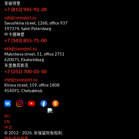
圣彼得堡
+7 (812) 945-92-28
spb@rusexport.su
Savushkina street, 126Б, office 937
197374, Saint-Petersburg
叶卡捷琳堡
+7 (343) 855-71-00
ekb@rusexport.su
Malysheva street, 51, office 2751
620075, Ekaterinburg
车里雅宾斯克
+7 (351) 700-03-50
chel@rusexport.su
Kirova street, 159, office 1808
454091, Chelyabinsk
RU
EN
中文
© 2012 -
2026.
年保留所有权利.
隐私保护政策