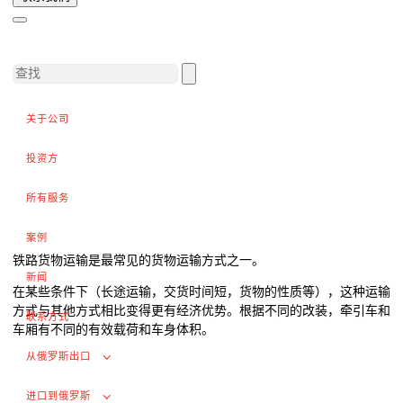
向外国客户供货
完成交易
出口增值税的退税
外部市场推广
关于公司
在俄罗斯采购（为外国公司服务）
.
投资方
所有服务
进口到俄罗斯
案例
铁路货物运输是最常见的货物运输方式之一。
从中国进口货物
新闻
签订合同和谈判交付条款
在某些条件下（长途运输，交货时间短，货物的性质等），这种运输
方式与其他方式相比变得更有经济优势。根据不同的改装，牵引车和
联系方式
海关清关和许可证
车厢有不同的有效载荷和车身体积。
交付俄罗斯客户
从俄罗斯出口
完成交易
进口到俄罗斯