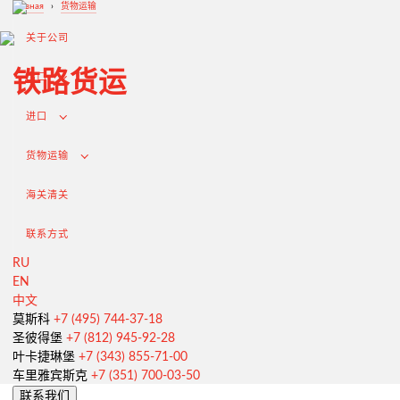
Главная
›
货物运输
关于公司
铁路货运
出口
进口
货物运输
海关清关
联系方式
RU
EN
中文
从俄罗斯出口
莫斯科
+7 (495) 744-37-18
圣彼得堡
+7 (812) 945-92-28
签订合同和谈判交付条款
叶卡捷琳堡
+7 (343) 855-71-00
海关清关和许可证
车里雅宾斯克
+7 (351) 700-03-50
联系我们