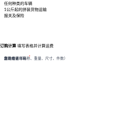
任何种类的车辆
1公斤起的拼装货物运输
报关及保险
订购计算
填写表格并计算运费
您的姓名
您的电子邮箱
您的电话号码
出发点
目的地
货物描述（名称、重量、尺寸、件数）