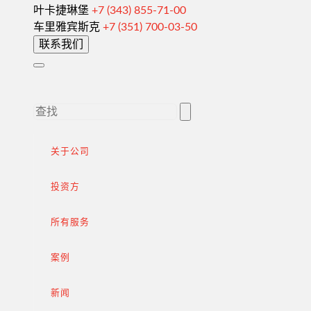
叶卡捷琳堡
+7 (343) 855-71-00
海关清关和许可证
车里雅宾斯克
+7 (351) 700-03-50
联系我们
向外国客户供货
完成交易
出口增值税的退税
外部市场推广
在俄罗斯采购（为外国公司服务）
关于公司
.
投资方
所有服务
进口到俄罗斯
案例
从中国进口货物
新闻
签订合同和谈判交付条款