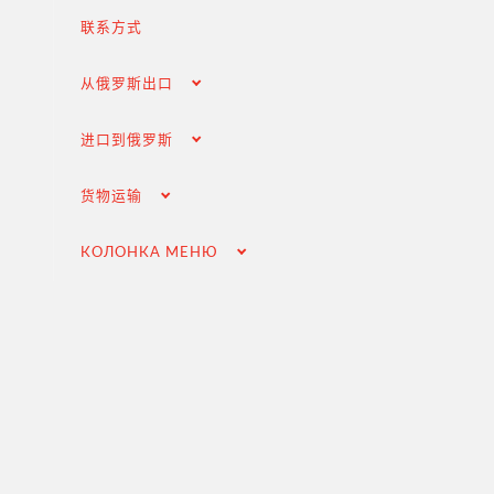
海关清关和许可证
联系方式
交付俄罗斯客户
从俄罗斯出口
完成交易
进口到俄罗斯
进口的增值税退税
选择国外供应商
货物运输
在俄罗斯市场推广（为外国公司服务）
КОЛОНКА МЕНЮ
.
货物运输
Доставка груза из Китая
国际航运