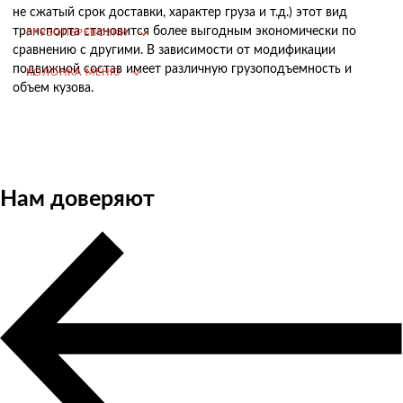
не сжатый срок доставки, характер груза и т.д.) этот вид
Возмещение НДС при Импорте
транспорта становится более выгодным экономически по
ГРУЗОПЕРЕВОЗКИ
сравнению с другими. В зависимости от модификации
Подбор иностранных поставщиков
подвижной состав имеет различную грузоподъемность и
КОЛОНКА МЕНЮ
Продвижение на российском рынке
объем кузова.
(для иностранных компаний)
.
Нам доверяют
Грузоперевозки
Грузоперевозки из Китая
Международные перевозки
Автомобильные перевозки
Контейнерные перевозки
Железнодорожные перевозки
Морские и речные перевозки