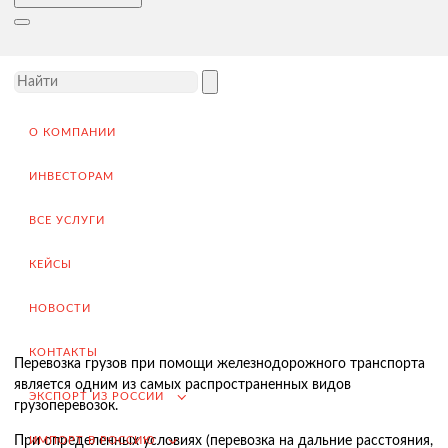
Доставка товара иностранному покупателю
Завершение сделки
Возмещение НДС при Экспорте
Продвижение на внешние рынки
О КОМПАНИИ
Подбор поставщиков в России
(для иностранных компаний)
ИНВЕСТОРАМ
.
ВСЕ УСЛУГИ
КЕЙСЫ
Импорт в Россию
Импорт из Китая
НОВОСТИ
Заключение контрактов и согласование условий поставки
КОНТАКТЫ
Перевозка грузов при помощи железнодорожного транспорта
Таможенное оформление и разрешительная документация
является одним из самых распространенных видов
ЭКСПОРТ ИЗ РОССИИ
грузоперевозок.
Доставка товара российскому покупателю
При определенных условиях (перевозка на дальние расстояния,
ИМПОРТ В РОССИЮ
Завершение сделки