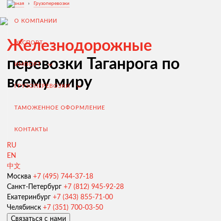
Главная
›
Грузоперевозки
О КОМПАНИИ
Железнодорожные
ЭКСПОРТ
перевозки Таганрога по
ИМПОРТ
всему миру
ГРУЗОПЕРЕВОЗКИ
ТАМОЖЕННОЕ ОФОРМЛЕНИЕ
КОНТАКТЫ
RU
EN
中文
Экспорт из России
Москва
+7 (495) 744-37-18
Санкт-Петербург
+7 (812) 945-92-28
Заключение контрактов и согласование условий поставки
Екатеринбург
+7 (343) 855-71-00
Таможенное оформление и разрешительная документация
Челябинск
+7 (351) 700-03-50
Связаться с нами