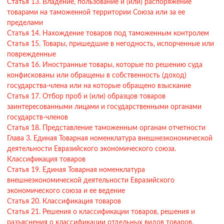
Статья 13. Владение, пользование и (или) распоряжение
Мультимодальные перевозки
товарами на таможенной территории Союза или за ее
пределами
Негабаритные перевозки
Статья 14. Нахождение товаров под таможенным контролем
Статья 15. Товары, пришедшие в негодность, испорченные или
Комплексные логистические решения
поврежденные
Страхование грузов
Статья 16. Иностранные товары, которые по решению суда
конфискованы или обращены в собственность (доход)
государства-члена или на которые обращено взыскание
Статья 17. Отбор проб и (или) образцов товаров
заинтересованными лицами и государственными органами
государств-членов
Статья 18. Представление таможенным органам отчетности
Глава 3. Единая Товарная номенклатура внешнеэкономической
деятельности Евразийского экономического союза.
Классификация товаров
Статья 19. Единая Товарная номенклатура
внешнеэкономической деятельности Евразийского
экономического союза и ее ведение
Статья 20. Классификация товаров
Статья 21. Решения о классификации товаров, решения и
разъяснения о классификации отдельных видов товаров,