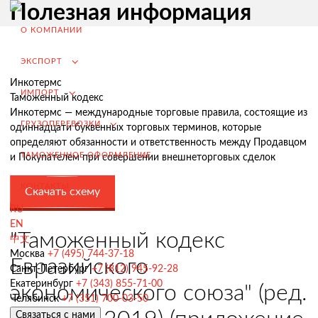
Полезная информация
О КОМПАНИИ
ЭКСПОРТ
Инкотермс
ИМПОРТ
Таможенный кодекс
Инкотермс — международные торговые правила, состоящие из
ГРУЗОПЕРЕВОЗКИ
одиннадцати буквенных торговых терминов, которые
определяют обязанности и ответственность между Продавцом
ТАМОЖЕННОЕ ОФОРМЛЕНИЕ
и Покупателем при совершении внешнеторговых сделок
КОНТАКТЫ
Скачать схему
RU
EN
Экспорт из России
"Таможенный кодекс
中文
Заключение контрактов и согласование условий поставки
Москва
+7 (495) 744-37-18
Евразийского
Санкт-Петербург
+7 (812) 945-92-28
Таможенное оформление и разрешительная документация
Екатеринбург
+7 (343) 855-71-00
экономического союза" (ред.
Челябинск
+7 (351) 700-03-50
Доставка товара иностранному покупателю
Связаться с нами