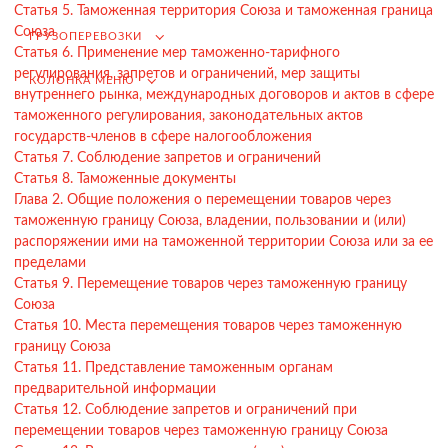
Статья 5. Таможенная территория Союза и таможенная граница
Союза
Подбор иностранных поставщиков
ГРУЗОПЕРЕВОЗКИ
Статья 6. Применение мер таможенно-тарифного
Продвижение на российском рынке
регулирования, запретов и ограничений, мер защиты
КОЛОНКА МЕНЮ
(для иностранных компаний)
внутреннего рынка, международных договоров и актов в сфере
таможенного регулирования, законодательных актов
.
государств-членов в сфере налогообложения
Статья 7. Соблюдение запретов и ограничений
Статья 8. Таможенные документы
Глава 2. Общие положения о перемещении товаров через
Грузоперевозки
таможенную границу Союза, владении, пользовании и (или)
Грузоперевозки из Китая
распоряжении ими на таможенной территории Союза или за ее
пределами
Международные перевозки
Статья 9. Перемещение товаров через таможенную границу
Автомобильные перевозки
Союза
Статья 10. Места перемещения товаров через таможенную
Контейнерные перевозки
границу Союза
Статья 11. Представление таможенным органам
Железнодорожные перевозки
предварительной информации
Морские и речные перевозки
Статья 12. Соблюдение запретов и ограничений при
перемещении товаров через таможенную границу Союза
Авиадоставка