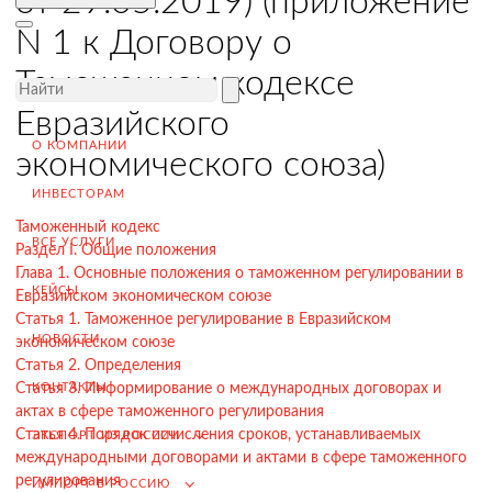
от 29.05.2019) (приложение
Завершение сделки
N 1 к Договору о
Возмещение НДС при Экспорте
Таможенном кодексе
Продвижение на внешние рынки
Евразийского
Подбор поставщиков в России
(для иностранных компаний)
О КОМПАНИИ
экономического союза)
.
ИНВЕСТОРАМ
Таможенный кодекс
ВСЕ УСЛУГИ
Раздел I. Общие положения
Импорт в Россию
Глава 1. Основные положения о таможенном регулировании в
КЕЙСЫ
Евразийском экономическом союзе
Импорт из Китая
Статья 1. Таможенное регулирование в Евразийском
НОВОСТИ
экономическом союзе
Заключение контрактов и согласование условий поставки
Статья 2. Определения
Таможенное оформление и разрешительная документация
КОНТАКТЫ
Статья 3. Информирование о международных договорах и
актах в сфере таможенного регулирования
Доставка товара российскому покупателю
Статья 4. Порядок исчисления сроков, устанавливаемых
ЭКСПОРТ ИЗ РОССИИ
Завершение сделки
международными договорами и актами в сфере таможенного
регулирования
ИМПОРТ В РОССИЮ
Возмещение НДС при Импорте