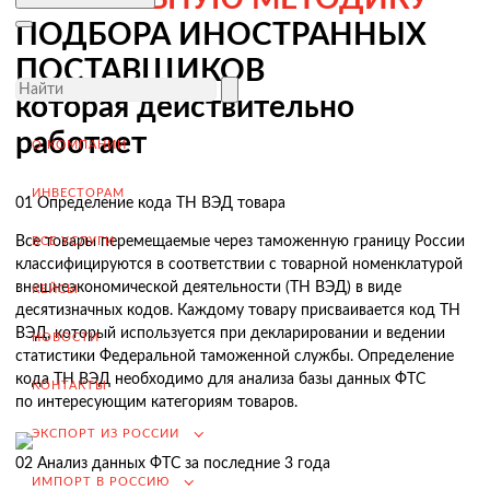
Завершение сделки
ПОДБОРА ИНОСТРАННЫХ
Возмещение НДС при Экспорте
ПОСТАВЩИКОВ
Продвижение на внешние рынки
которая действительно
Подбор поставщиков в России
работает
(для иностранных компаний)
О КОМПАНИИ
.
ИНВЕСТОРАМ
01
Определение кода ТН ВЭД товара
Все товары перемещаемые через таможенную границу России
ВСЕ УСЛУГИ
классифицируются в соответствии с товарной номенклатурой
Импорт в Россию
внешнеэкономической деятельности (ТН ВЭД) в виде
КЕЙСЫ
Импорт из Китая
десятизначных кодов. Каждому товару присваивается код ТН
ВЭД, который используется при декларировании и ведении
НОВОСТИ
Заключение контрактов и согласование условий поставки
статистики Федеральной таможенной службы. Определение
кода ТН ВЭД необходимо для анализа базы данных ФТС
Таможенное оформление и разрешительная документация
КОНТАКТЫ
по интересующим категориям товаров.
Доставка товара российскому покупателю
ЭКСПОРТ ИЗ РОССИИ
Завершение сделки
02
Анализ данных ФТС за последние 3 года
ИМПОРТ В РОССИЮ
Возмещение НДС при Импорте