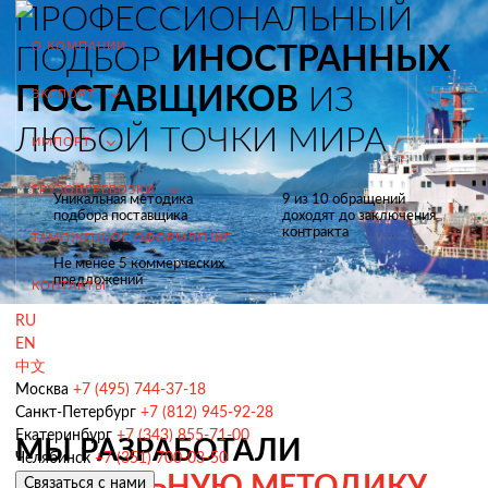
ПРОФЕССИОНАЛЬНЫЙ
О КОМПАНИИ
ПОДБОР
ИНОСТРАННЫХ
ПОСТАВЩИКОВ
ИЗ
ЭКСПОРТ
ЛЮБОЙ ТОЧКИ МИРА
ИМПОРТ
ГРУЗОПЕРЕВОЗКИ
Уникальная методика
9 из 10 обращений
подбора поставщика
доходят до заключения
контракта
ТАМОЖЕННОЕ ОФОРМЛЕНИЕ
Не менее 5 коммерческих
предложений
КОНТАКТЫ
RU
EN
Экспорт из России
中文
Заключение контрактов и согласование условий поставки
Москва
+7 (495) 744-37-18
Санкт-Петербург
+7 (812) 945-92-28
Таможенное оформление и разрешительная документация
Екатеринбург
+7 (343) 855-71-00
МЫ РАЗРАБОТАЛИ
Челябинск
+7 (351) 700-03-50
Доставка товара иностранному покупателю
УНИКАЛЬНУЮ МЕТОДИКУ
Связаться с нами