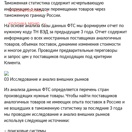
Таможенная статистика содержит исчерпывающую
информацию о каждом перемещении товаров через
Подбор иностранных поставщиков
ГРУЗОПЕРЕВОЗКИ
таможенную границу России.
Продвижение на российском рынке
КОЛОНКА МЕНЮ
(для иностранных компаний)
На основе анализа базы данных ФТС мы формируем отчет по
нужному коду ТН ВЭД за предыдущие 3 года. Отчет содержит
.
информацию о всех иностранных поставщиках аналогичных
товаров, объемах поставок, динамике изменения стоимости
и многое другое. Проводим предварительные переговоры
и запрос цен у поставщиков подходящих под критерии
Грузоперевозки
Клиента.
Грузоперевозки из Китая
03
Исследование и анализ внешних рынков
Международные перевозки
Автомобильные перевозки
Из анализа данных ФТС определяется перечень стран
производящих нужные товары. Чтобы найти поставщиков
Контейнерные перевозки
аналогичных товаров не имеющих опыта поставок в Россию и
не вошедших в таможенную статистику за последние 3 года
Железнодорожные перевозки
мы проводим исследование и анализ внешних рынков
Морские и речные перевозки
используя следующие источники:
Авиадоставка
– поисковые системы