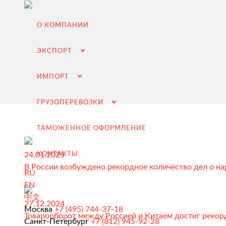
О КОМПАНИИ
ЭКСПОРТ
ИМПОРТ
ГРУЗОПЕРЕВОЗКИ
ТАМОЖЕННОЕ ОФОРМЛЕНИЕ
24.01.2025
КОНТАКТЫ
В России возбуждено рекордное количество дел о н
RU
EN
Экспорт из России
中文
27.12.2024
Заключение контрактов и согласование условий пост
Москва
+7 (495) 744-37-18
Товарооборот между Россией и Китаем достиг рекор
Санкт-Петербург
+7 (812) 945-92-28
Таможенное оформление и разрешительная докумен