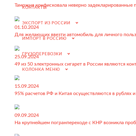
Таможенное оформление и разрешительная докумен
Таможня конфисковала неверно задекларированные 
КОНТАКТЫ
Доставка товара российскому покупателю
ЭКСПОРТ ИЗ РОССИИ
Завершение сделки
01.10.2024
Для желающих ввезти автомобиль для личного поль
Возмещение НДС при Импорте
ИМПОРТ В РОССИЮ
Подбор иностранных поставщиков
ГРУЗОПЕРЕВОЗКИ
25.09.2024
Продвижение на российском рынке
49 из 50 электронных сигарет в России являются ко
(для иностранных компаний)
КОЛОНКА МЕНЮ
.
15.09.2024
95% расчетов РФ и Китая осуществляются в рублях и
Грузоперевозки
09.09.2024
Грузоперевозки из Китая
На крупнейшем погранпереходе с КНР возникла проб
Международные перевозки