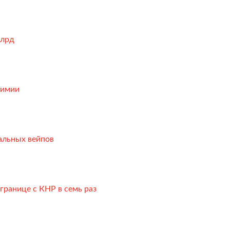
млрд
химии
альных вейпов
границе с КНР в семь раз
авки