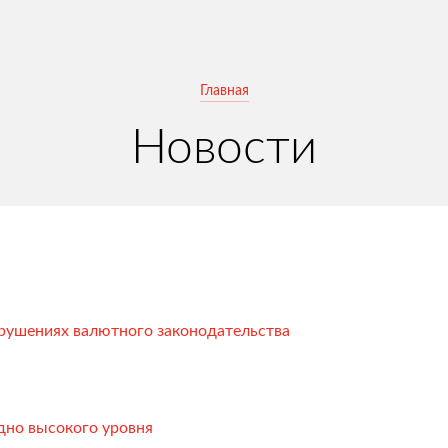
Главная
Новости
арушениях валютного законодательства
авки
дно высокого уровня
тация