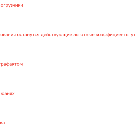
тация
погрузчики
зования останутся действующие льготные коэффициенты у
нтрафактом
 юанях
ка