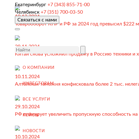
Екатеринбург
+7 (343) 855-71-00
Доставка товара иностранному покупателю
Челябинск
+7 (351) 700-03-50
10.12.2024
Связаться с нами
Завершение сделки
Товарооборот КНР и РФ за 2024 год превысил $222 
Возмещение НДС при Экспорте
Продвижение на внешние рынки
29.11.2024
Китай снова усложнил продажу в Россию техники и 
Подбор поставщиков в России
(для иностранных компаний)
О КОМПАНИИ
.
10.11.2024
Алтайская таможня конфисковала более 2 тыс. нелег
ИНВЕСТОРАМ
ВСЕ УСЛУГИ
Импорт в Россию
29.10.2024
РФ планирует увеличить пропускную способность на 
КЕЙСЫ
Импорт из Китая
Заключение контрактов и согласование условий пост
НОВОСТИ
10.10.2024