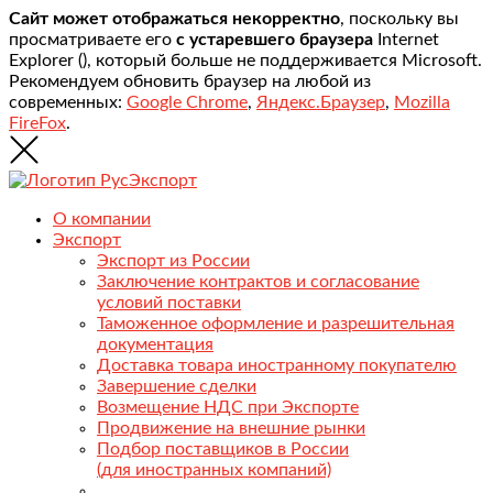
Сайт может отображаться некорректно
, поскольку вы
просматриваете его
с устаревшего браузера
Internet
Explorer (
), который больше не поддерживается Microsoft.
Рекомендуем обновить браузер на любой из
современных:
Google Chrome
,
Яндекс.Браузер
,
Mozilla
FireFox
.
О компании
Экспорт
Экспорт из России
Заключение контрактов и согласование
условий поставки
Таможенное оформление и разрешительная
документация
Доставка товара иностранному покупателю
Завершение сделки
Возмещение НДС при Экспорте
Продвижение на внешние рынки
Подбор поставщиков в России
(для иностранных компаний)
.