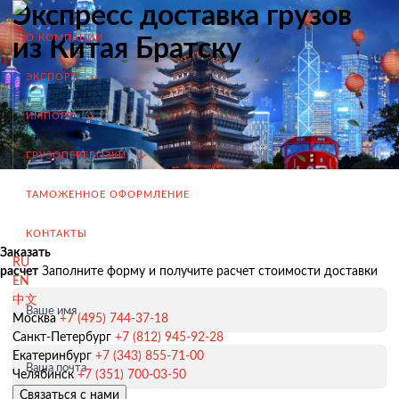
Экспресс доставка грузов
О КОМПАНИИ
из Китая Братску
ЭКСПОРТ
ИМПОРТ
ГРУЗОПЕРЕВОЗКИ
ТАМОЖЕННОЕ ОФОРМЛЕНИЕ
КОНТАКТЫ
Заказать
RU
расчет
Заполните форму и получите расчет стоимости доставки
EN
中文
Ваше имя
Экспорт из России
Москва
+7 (495) 744-37-18
Санкт-Петербург
+7 (812) 945-92-28
Заключение контрактов и согласование условий поставки
Екатеринбург
+7 (343) 855-71-00
Ваша почта
Таможенное оформление и разрешительная документация
Челябинск
+7 (351) 700-03-50
Связаться с нами