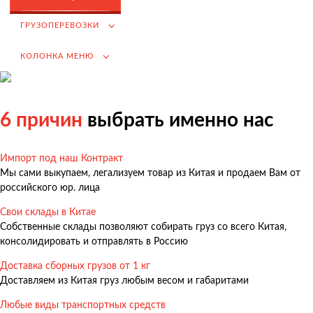
Возмещение НДС при Импорте
ГРУЗОПЕРЕВОЗКИ
Подбор иностранных поставщиков
КОЛОНКА МЕНЮ
Продвижение на российском рынке
(для иностранных компаний)
.
6 причин
выбрать именно нас
Импорт под наш Контракт
Грузоперевозки
Мы сами выкупаем, легализуем товар из Китая и продаем Вам от
Грузоперевозки из Китая
российского юр. лица
Международные перевозки
Свои склады в Китае
Собственные склады позволяют собирать груз со всего Китая,
Автомобильные перевозки
консолидировать и отправлять в Россию
Контейнерные перевозки
Доставка сборных грузов от 1 кг
Железнодорожные перевозки
Доставляем из Китая груз любым весом и габаритами
Морские и речные перевозки
Любые виды транспортных средств