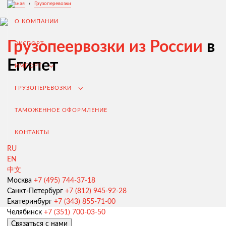
Главная
›
Грузоперевозки
О КОМПАНИИ
Грузопеервозки из России
в
ЭКСПОРТ
Египет
ИМПОРТ
ГРУЗОПЕРЕВОЗКИ
ТАМОЖЕННОЕ ОФОРМЛЕНИЕ
КОНТАКТЫ
RU
EN
Экспорт из России
中文
Заключение контрактов и согласование условий поставки
Москва
+7 (495) 744-37-18
Санкт-Петербург
+7 (812) 945-92-28
Таможенное оформление и разрешительная документация
Екатеринбург
+7 (343) 855-71-00
Челябинск
+7 (351) 700-03-50
Доставка товара иностранному покупателю
Связаться с нами