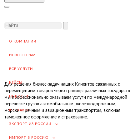
Завершение сделки
Возмещение НДС при Экспорте
Продвижение на внешние рынки
Подбор поставщиков в России
(для иностранных компаний)
О КОМПАНИИ
.
ИНВЕСТОРАМ
ВСЕ УСЛУГИ
Импорт в Россию
КЕЙСЫ
Для решения бизнес-задач наших Клиентов связанных с
Импорт из Китая
перемещением товаров через границы различных государств
НОВОСТИ
мы профессионально оказываем услуги по международной
Заключение контрактов и согласование условий поставки
перевозке грузов автомобильным, железнодорожным,
Таможенное оформление и разрешительная документация
КОНТАКТЫ
морским, речным и авиационным транспортом, включая
таможенное оформление и страхование.
Доставка товара российскому покупателю
ЭКСПОРТ ИЗ РОССИИ
Завершение сделки
ИМПОРТ В РОССИЮ
Возмещение НДС при Импорте