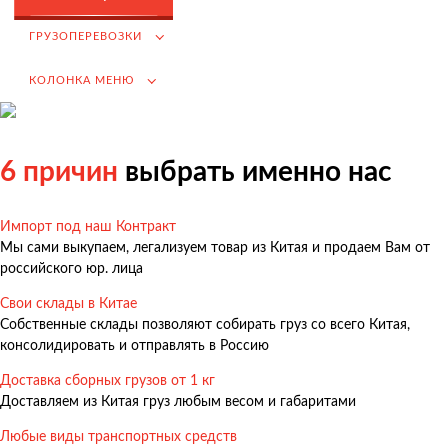
Возмещение НДС при Импорте
ГРУЗОПЕРЕВОЗКИ
Подбор иностранных поставщиков
КОЛОНКА МЕНЮ
Продвижение на российском рынке
(для иностранных компаний)
.
6 причин
выбрать именно нас
Импорт под наш Контракт
Грузоперевозки
Мы сами выкупаем, легализуем товар из Китая и продаем Вам от
Грузоперевозки из Китая
российского юр. лица
Международные перевозки
Свои склады в Китае
Собственные склады позволяют собирать груз со всего Китая,
Автомобильные перевозки
консолидировать и отправлять в Россию
Контейнерные перевозки
Доставка сборных грузов от 1 кг
Железнодорожные перевозки
Доставляем из Китая груз любым весом и габаритами
Морские и речные перевозки
Любые виды транспортных средств