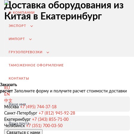
Доставка оборудования из
О КОМПАНИИ
Китая в Екатеринбург
ЭКСПОРТ
ИМПОРТ
ГРУЗОПЕРЕВОЗКИ
ТАМОЖЕННОЕ ОФОРМЛЕНИЕ
КОНТАКТЫ
Заказать
RU
расчет
Заполните форму и получите расчет стоимости доставки
EN
中文
Ваше имя
Экспорт из России
Москва
+7 (495) 744-37-18
Санкт-Петербург
+7 (812) 945-92-28
Заключение контрактов и согласование условий поставки
Екатеринбург
+7 (343) 855-71-00
Ваша почта
Таможенное оформление и разрешительная документация
Челябинск
+7 (351) 700-03-50
Связаться с нами