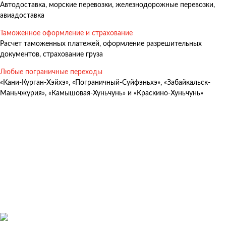
Автодоставка, морские перевозки, железнодорожные перевозки,
Авиадоставка
авиадоставка
Мультимодальные перевозки
Таможенное оформление и страхование
Негабаритные перевозки
Расчет таможенных платежей, оформление разрешительных
документов, страхование груза
Комплексные логистические решения
Любые пограничные переходы
Страхование грузов
«Кани-Курган-Хэйхэ», «Пограничный-Суйфэньхэ», «Забайкальск-
Маньчжурия», «Камышовая-Хуньчунь» и «Краскино-Хуньчунь»