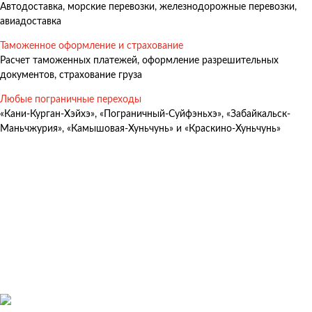
Автодоставка, морские перевозки, железнодорожные перевозки,
Авиадоставка
авиадоставка
Мультимодальные перевозки
Таможенное оформление и страхование
Негабаритные перевозки
Расчет таможенных платежей, оформление разрешительных
документов, страхование груза
Комплексные логистические решения
Любые пограничные переходы
Страхование грузов
«Кани-Курган-Хэйхэ», «Пограничный-Суйфэньхэ», «Забайкальск-
Маньчжурия», «Камышовая-Хуньчунь» и «Краскино-Хуньчунь»