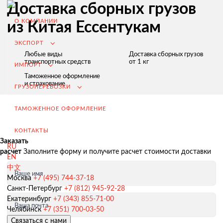
Доставка сборных грузов
О КОМПАНИИ
из Китая Ессентукам
ЭКСПОРТ
Любые виды
Доставка сборных грузов
транспортных средств
от 1 кг
ИМПОРТ
Таможенное оформление
и страхование
ГРУЗОПЕРЕВОЗКИ
ТАМОЖЕННОЕ ОФОРМЛЕНИЕ
КОНТАКТЫ
Заказать
RU
расчет
Заполните форму и получите расчет стоимости доставки
EN
中文
Ваше имя
Экспорт из России
Москва
+7 (495) 744-37-18
Санкт-Петербург
+7 (812) 945-92-28
Заключение контрактов и согласование условий поставки
Екатеринбург
+7 (343) 855-71-00
Ваша почта
Таможенное оформление и разрешительная документация
Челябинск
+7 (351) 700-03-50
Связаться с нами