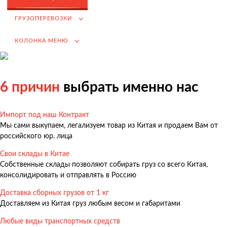
Возмещение НДС при Импорте
ГРУЗОПЕРЕВОЗКИ
Подбор иностранных поставщиков
КОЛОНКА МЕНЮ
Продвижение на российском рынке
(для иностранных компаний)
.
6 причин
выбрать именно нас
Импорт под наш Контракт
Грузоперевозки
Мы сами выкупаем, легализуем товар из Китая и продаем Вам от
Грузоперевозки из Китая
российского юр. лица
Международные перевозки
Свои склады в Китае
Собственные склады позволяют собирать груз со всего Китая,
Автомобильные перевозки
консолидировать и отправлять в Россию
Контейнерные перевозки
Доставка сборных грузов от 1 кг
Железнодорожные перевозки
Доставляем из Китая груз любым весом и габаритами
Морские и речные перевозки
Любые виды транспортных средств