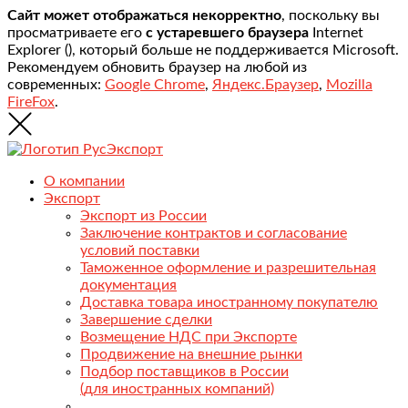
Сайт может отображаться некорректно
, поскольку вы
просматриваете его
с устаревшего браузера
Internet
Explorer (
), который больше не поддерживается Microsoft.
Рекомендуем обновить браузер на любой из
современных:
Google Chrome
,
Яндекс.Браузер
,
Mozilla
FireFox
.
О компании
Экспорт
Экспорт из России
Заключение контрактов и согласование
условий поставки
Таможенное оформление и разрешительная
документация
Доставка товара иностранному покупателю
Завершение сделки
Возмещение НДС при Экспорте
Продвижение на внешние рынки
Подбор поставщиков в России
(для иностранных компаний)
.