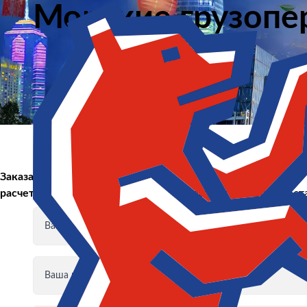
Морские грузопер
Заказать
расчет
Заполните форму и получите расчет стоимости дост
Ваше имя
Ваша почта
Экспорт из России
Заключение контрактов и согласование условий пост