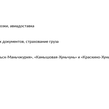
озки, авиадоставка
 документов, страхование груза
льск-Маньчжурия», «Камышовая-Хуньчунь» и «Краскино-Хун