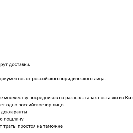
рут доставки.
документов от российского юридического лица.
не множеству посредников на разных этапах поставки из Ки
ает одно российское юр.лицо
 декларанты
ую пошлину
т траты простоя на таможне