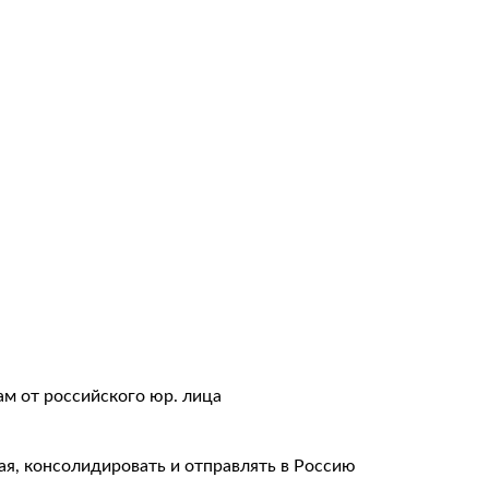
авки
тация
ам от российского юр. лица
ая, консолидировать и отправлять в Россию