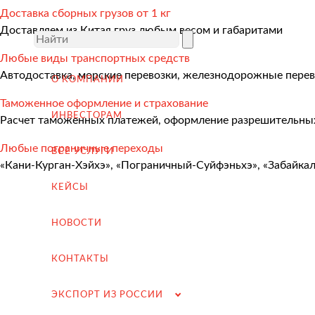
Международные перевозки
Доставка сборных грузов от 1 кг
Доставляем из Китая груз любым весом и габаритами
Автомобильные перевозки
Любые виды транспортных средств
Контейнерные перевозки
Автодоставка, морские перевозки, железнодорожные перев
О КОМПАНИИ
Железнодорожные перевозки
Таможенное оформление и страхование
Морские и речные перевозки
ИНВЕСТОРАМ
Расчет таможенных платежей, оформление разрешительных
Авиадоставка
Любые пограничные переходы
ВСЕ УСЛУГИ
«Кани-Курган-Хэйхэ», «Пограничный-Суйфэньхэ», «Забайка
Мультимодальные перевозки
КЕЙСЫ
Негабаритные перевозки
Комплексные логистические решения
НОВОСТИ
Страхование грузов
КОНТАКТЫ
ЭКСПОРТ ИЗ РОССИИ