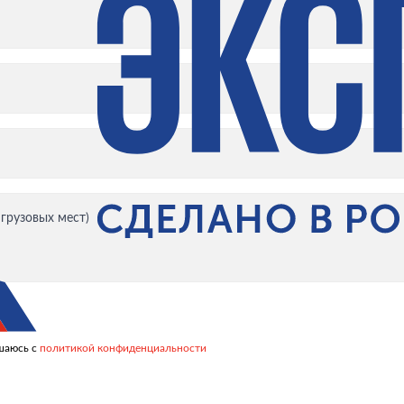
тация
 грузовых мест)
ашаюсь с
политикой конфиденциальности