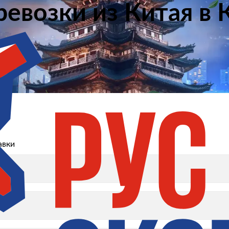
евозки из Китая в 
авки
авки