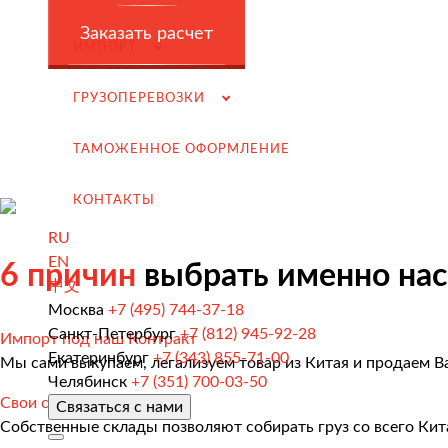
Заключение контрактов и согласование условий пост
Заказать расчет
Таможенное оформление и разрешительная докумен
ИМПОРТ
Доставка товара российскому покупателю
ГРУЗОПЕРЕВОЗКИ
Завершение сделки
ТАМОЖЕННОЕ ОФОРМЛЕНИЕ
Возмещение НДС при Импорте
Подбор иностранных поставщиков
КОНТАКТЫ
Продвижение на российском рынке
RU
(для иностранных компаний)
EN
6 причин
выбрать именно нас
中文
.
Москва
+7 (495) 744-37-18
Санкт-Петербург
+7 (812) 945-92-28
Импорт под наш Контракт
Екатеринбург
+7 (343) 855-71-00
Мы сами выкупаем, легализуем товар из Китая и продаем В
Челябинск
+7 (351) 700-03-50
Грузоперевозки
Свои склады в Китае
Связаться с нами
Грузоперевозки из Китая
Собственные склады позволяют собирать груз со всего Кит