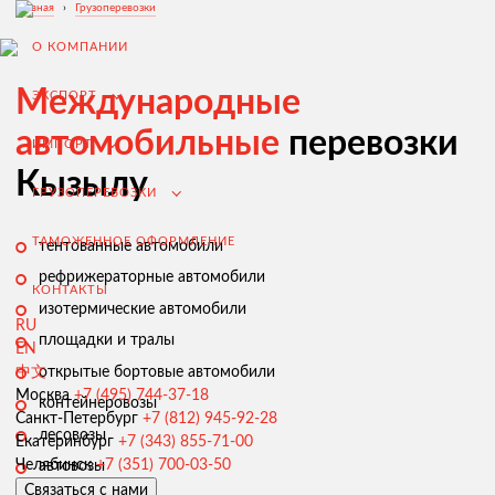
Главная
›
Грузоперевозки
О КОМПАНИИ
Международные
ЭКСПОРТ
автомобильные
перевозки
ИМПОРТ
Кызылу
ГРУЗОПЕРЕВОЗКИ
ТАМОЖЕННОЕ ОФОРМЛЕНИЕ
тентованные автомобили
рефрижераторные автомобили
КОНТАКТЫ
изотермические автомобили
RU
площадки и тралы
EN
открытые бортовые автомобили
中文
Экспорт из России
Москва
+7 (495) 744-37-18
контейнеровозы
Санкт-Петербург
+7 (812) 945-92-28
Заключение контрактов и согласование условий поставки
лесовозы
Екатеринбург
+7 (343) 855-71-00
Таможенное оформление и разрешительная документация
Челябинск
+7 (351) 700-03-50
автовозы
Связаться с нами