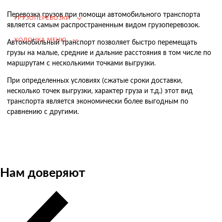
Возмещение НДС при Импорте
Перевозка грузов при помощи автомобильного транспорта
ГРУЗОПЕРЕВОЗКИ
является самым распространенным видом грузоперевозок.
Подбор иностранных поставщиков
КОЛОНКА МЕНЮ
Автомобильный транспорт позволяет быстро перемещать
Продвижение на российском рынке
грузы на малые, средние и дальние расстояния в том числе по
(для иностранных компаний)
маршрутам с несколькими точками выгрузки.
.
При определенных условиях (сжатые сроки доставки,
несколько точек выгрузки, характер груза и т.д.) этот вид
транспорта является экономически более выгодным по
сравнению с другими.
Грузоперевозки
Грузоперевозки из Китая
Международные перевозки
Автомобильные перевозки
Нам доверяют
Контейнерные перевозки
Железнодорожные перевозки
Морские и речные перевозки