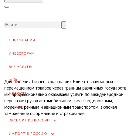
Завершение сделки
Возмещение НДС при Экспорте
Продвижение на внешние рынки
Подбор поставщиков в России
(для иностранных компаний)
О КОМПАНИИ
.
ИНВЕСТОРАМ
ВСЕ УСЛУГИ
Импорт в Россию
КЕЙСЫ
Для решения бизнес-задач наших Клиентов связанных с
Импорт из Китая
перемещением товаров через границы различных государств
НОВОСТИ
мы профессионально оказываем услуги по международной
Заключение контрактов и согласование условий поставки
перевозке грузов автомобильным, железнодорожным,
Таможенное оформление и разрешительная документация
КОНТАКТЫ
морским, речным и авиационным транспортом, включая
таможенное оформление и страхование.
Доставка товара российскому покупателю
ЭКСПОРТ ИЗ РОССИИ
Завершение сделки
ИМПОРТ В РОССИЮ
Возмещение НДС при Импорте