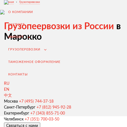
Главная
›
Грузоперевозки
О КОМПАНИИ
Грузопеервозки из России
в
ЭКСПОРТ
Марокко
ИМПОРТ
ГРУЗОПЕРЕВОЗКИ
ТАМОЖЕННОЕ ОФОРМЛЕНИЕ
КОНТАКТЫ
RU
EN
Экспорт из России
中文
Заключение контрактов и согласование условий поставки
Москва
+7 (495) 744-37-18
Санкт-Петербург
+7 (812) 945-92-28
Таможенное оформление и разрешительная документация
Екатеринбург
+7 (343) 855-71-00
Челябинск
+7 (351) 700-03-50
Доставка товара иностранному покупателю
Связаться с нами