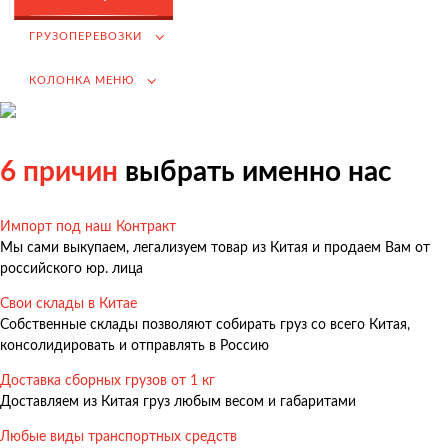
Возмещение НДС при Импорте
ГРУЗОПЕРЕВОЗКИ
Подбор иностранных поставщиков
КОЛОНКА МЕНЮ
Продвижение на российском рынке
(для иностранных компаний)
.
6 причин
выбрать именно нас
Импорт под наш Контракт
Грузоперевозки
Мы сами выкупаем, легализуем товар из Китая и продаем Вам от
Грузоперевозки из Китая
российского юр. лица
Международные перевозки
Свои склады в Китае
Собственные склады позволяют собирать груз со всего Китая,
Автомобильные перевозки
консолидировать и отправлять в Россию
Контейнерные перевозки
Доставка сборных грузов от 1 кг
Железнодорожные перевозки
Доставляем из Китая груз любым весом и габаритами
Морские и речные перевозки
Любые виды транспортных средств