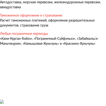
Автодоставка, морские перевозки, железнодорожные перевозки,
Авиадоставка
авиадоставка
Мультимодальные перевозки
Таможенное оформление и страхование
Негабаритные перевозки
Расчет таможенных платежей, оформление разрешительных
документов, страхование груза
Комплексные логистические решения
Любые пограничные переходы
Страхование грузов
«Кани-Курган-Хэйхэ», «Пограничный-Суйфэньхэ», «Забайкальск-
Маньчжурия», «Камышовая-Хуньчунь» и «Краскино-Хуньчунь»