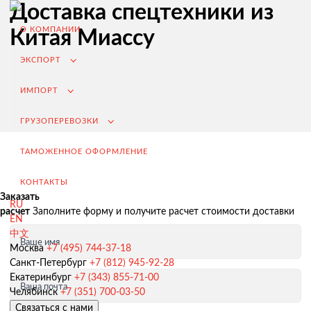
Доставка спецтехники из
О КОМПАНИИ
Китая Миассу
ЭКСПОРТ
ИМПОРТ
ГРУЗОПЕРЕВОЗКИ
ТАМОЖЕННОЕ ОФОРМЛЕНИЕ
КОНТАКТЫ
Заказать
RU
расчет
Заполните форму и получите расчет стоимости доставки
EN
中文
Ваше имя
Экспорт из России
Москва
+7 (495) 744-37-18
Санкт-Петербург
+7 (812) 945-92-28
Заключение контрактов и согласование условий поставки
Екатеринбург
+7 (343) 855-71-00
Ваша почта
Таможенное оформление и разрешительная документация
Челябинск
+7 (351) 700-03-50
Связаться с нами