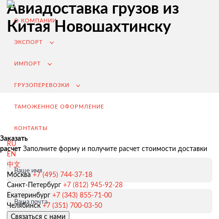
Авиадоставка грузов из
О КОМПАНИИ
Китая Новошахтинску
ЭКСПОРТ
ИМПОРТ
ГРУЗОПЕРЕВОЗКИ
ТАМОЖЕННОЕ ОФОРМЛЕНИЕ
КОНТАКТЫ
Заказать
RU
расчет
Заполните форму и получите расчет стоимости доставки
EN
中文
Ваше имя
Экспорт из России
Москва
+7 (495) 744-37-18
Санкт-Петербург
+7 (812) 945-92-28
Заключение контрактов и согласование условий поставки
Екатеринбург
+7 (343) 855-71-00
Ваша почта
Таможенное оформление и разрешительная документация
Челябинск
+7 (351) 700-03-50
Связаться с нами