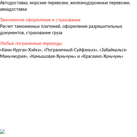
Автодоставка, морские перевозки, железнодорожные перевозки,
Авиадоставка
авиадоставка
Мультимодальные перевозки
Таможенное оформление и страхование
Негабаритные перевозки
Расчет таможенных платежей, оформление разрешительных
документов, страхование груза
Комплексные логистические решения
Любые пограничные переходы
Страхование грузов
«Кани-Курган-Хэйхэ», «Пограничный-Суйфэньхэ», «Забайкальск-
Маньчжурия», «Камышовая-Хуньчунь» и «Краскино-Хуньчунь»