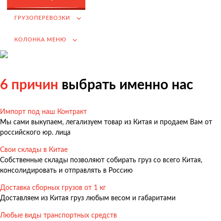
Возмещение НДС при Импорте
ГРУЗОПЕРЕВОЗКИ
Подбор иностранных поставщиков
КОЛОНКА МЕНЮ
Продвижение на российском рынке
(для иностранных компаний)
.
6 причин
выбрать именно нас
Импорт под наш Контракт
Грузоперевозки
Мы сами выкупаем, легализуем товар из Китая и продаем Вам от
Грузоперевозки из Китая
российского юр. лица
Международные перевозки
Свои склады в Китае
Собственные склады позволяют собирать груз со всего Китая,
Автомобильные перевозки
консолидировать и отправлять в Россию
Контейнерные перевозки
Доставка сборных грузов от 1 кг
Железнодорожные перевозки
Доставляем из Китая груз любым весом и габаритами
Морские и речные перевозки
Любые виды транспортных средств