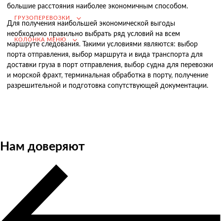
большие расстояния наиболее экономичным способом.
Возмещение НДС при Импорте
ГРУЗОПЕРЕВОЗКИ
Для получения наибольшей экономической выгоды
Подбор иностранных поставщиков
необходимо правильно выбрать ряд условий на всем
КОЛОНКА МЕНЮ
маршруте следования. Такими условиями являются: выбор
Продвижение на российском рынке
порта отправления, выбор маршрута и вида транспорта для
(для иностранных компаний)
доставки груза в порт отправления, выбор судна для перевозки
.
и морской фрахт, терминальная обработка в порту, получение
разрешительной и подготовка сопутствующей документации.
Грузоперевозки
Грузоперевозки из Китая
Нам доверяют
Международные перевозки
Автомобильные перевозки
Контейнерные перевозки
Железнодорожные перевозки
Морские и речные перевозки