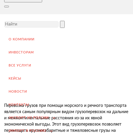
Доставка товара иностранному покупателю
Завершение сделки
Возмещение НДС при Экспорте
Продвижение на внешние рынки
О КОМПАНИИ
Подбор поставщиков в России
(для иностранных компаний)
ИНВЕСТОРАМ
.
ВСЕ УСЛУГИ
КЕЙСЫ
Импорт в Россию
Импорт из Китая
НОВОСТИ
Заключение контрактов и согласование условий поставки
КОНТАКТЫ
Перевозка грузов при помощи морского и речного транспорта
Таможенное оформление и разрешительная документация
является самым популярным видом грузоперевозок на дальние
ЭКСПОРТ ИЗ РОССИИ
и межконтинентальные расстояния из-за их явной
Доставка товара российскому покупателю
экономической выгоды. Этот вид грузоперевозок позволяет
перемещать крупногабаритные и тяжеловесные грузы на
ИМПОРТ В РОССИЮ
Завершение сделки