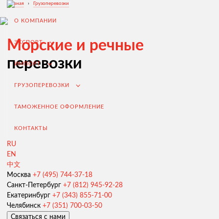
Главная
›
Грузоперевозки
О КОМПАНИИ
Морские и речные
ЭКСПОРТ
перевозки
ИМПОРТ
ГРУЗОПЕРЕВОЗКИ
ТАМОЖЕННОЕ ОФОРМЛЕНИЕ
КОНТАКТЫ
RU
EN
中文
Экспорт из России
Москва
+7 (495) 744-37-18
Санкт-Петербург
+7 (812) 945-92-28
Заключение контрактов и согласование условий поставки
Екатеринбург
+7 (343) 855-71-00
Таможенное оформление и разрешительная документация
Челябинск
+7 (351) 700-03-50
Связаться с нами