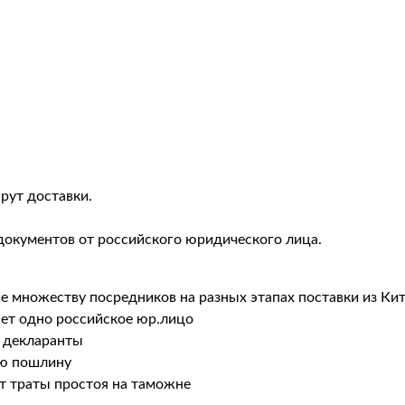
рут доставки.
документов от российского юридического лица.
не множеству посредников на разных этапах поставки из Ки
ает одно российское юр.лицо
 декларанты
ую пошлину
т траты простоя на таможне