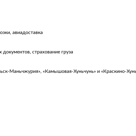
озки, авиадоставка
 документов, страхование груза
льск-Маньчжурия», «Камышовая-Хуньчунь» и «Краскино-Хун