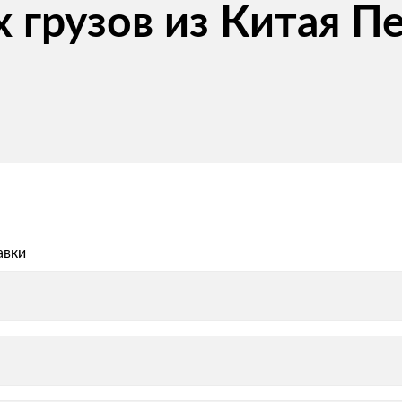
 грузов из Китая П
авки
авки