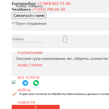
Екатеринбург
+7 (343) 855-71-00
Номер телефона
Таможенное оформление и разрешительная докумен
Челябинск
+7 (351) 700-03-50
Связаться с нами
Доставка товара иностранному покупателю
Пункт отправления
Завершение сделки
Возмещение НДС при Экспорте
Пункт назначения
Продвижение на внешние рынки
Подбор поставщиков в России
О КОМПАНИИ
(для иностранных компаний)
Описание груза (наименование, вес, габариты, количество
ИНВЕСТОРАМ
.
ВСЕ УСЛУГИ
КЕЙСЫ
Импорт в Россию
Я даю свое согласие на обработку персональных данных и согл
Импорт из Китая
НОВОСТИ