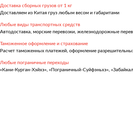
Международные перевозки
Доставка сборных грузов от 1 кг
Доставляем из Китая груз любым весом и габаритами
Автомобильные перевозки
Любые виды транспортных средств
Контейнерные перевозки
Автодоставка, морские перевозки, железнодорожные перев
Железнодорожные перевозки
Таможенное оформление и страхование
Морские и речные перевозки
Расчет таможенных платежей, оформление разрешительных
Авиадоставка
Любые пограничные переходы
«Кани-Курган-Хэйхэ», «Пограничный-Суйфэньхэ», «Забайка
Мультимодальные перевозки
Негабаритные перевозки
Комплексные логистические решения
Страхование грузов