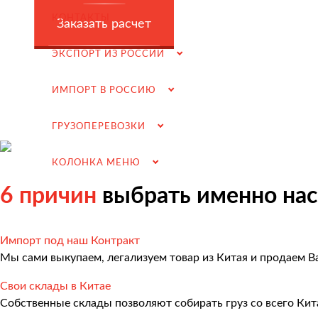
Заключение контрактов и согласование условий пост
КОНТАКТЫ
Заказать расчет
Таможенное оформление и разрешительная докумен
ЭКСПОРТ ИЗ РОССИИ
Доставка товара российскому покупателю
Завершение сделки
ИМПОРТ В РОССИЮ
Возмещение НДС при Импорте
ГРУЗОПЕРЕВОЗКИ
Подбор иностранных поставщиков
Продвижение на российском рынке
КОЛОНКА МЕНЮ
(для иностранных компаний)
6 причин
выбрать именно нас
.
Импорт под наш Контракт
Мы сами выкупаем, легализуем товар из Китая и продаем В
Грузоперевозки
Свои склады в Китае
Грузоперевозки из Китая
Собственные склады позволяют собирать груз со всего Кит