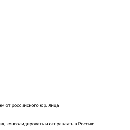
авки
тация
ам от российского юр. лица
ая, консолидировать и отправлять в Россию