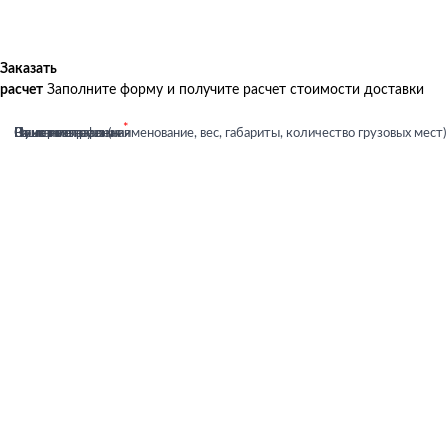
Заказать
расчет
Заполните форму и получите расчет стоимости доставки
Ваше имя
Ваша почта
Номер телефона
Пункт отправления
Пункт назначения
Описание груза (наименование, вес, габариты, количество грузовых мест)