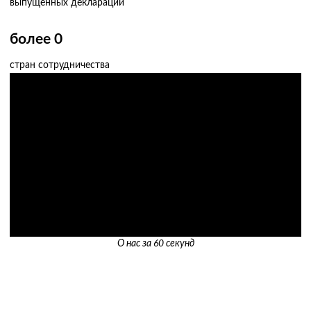
выпущенных деклараций
более
0
стран сотрудничества
О нас за 60 секунд