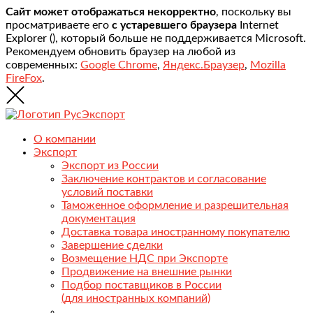
Сайт может отображаться некорректно
, поскольку вы
просматриваете его
с устаревшего браузера
Internet
Explorer (
), который больше не поддерживается Microsoft.
Рекомендуем обновить браузер на любой из
современных:
Google Chrome
,
Яндекс.Браузер
,
Mozilla
FireFox
.
О компании
Экспорт
Экспорт из России
Заключение контрактов и согласование
условий поставки
Таможенное оформление и разрешительная
документация
Доставка товара иностранному покупателю
Завершение сделки
Возмещение НДС при Экспорте
Продвижение на внешние рынки
Подбор поставщиков в России
(для иностранных компаний)
.