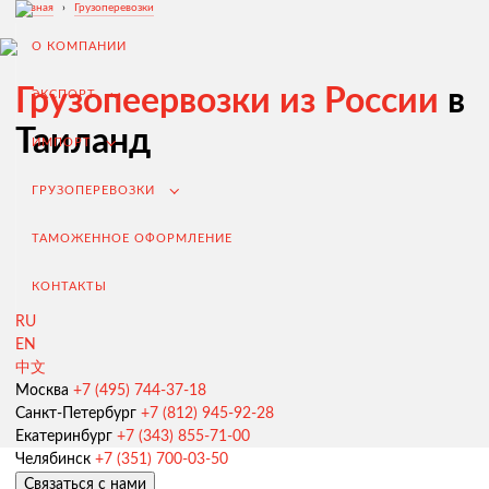
Главная
›
Грузоперевозки
О КОМПАНИИ
Грузопеервозки из России
в
ЭКСПОРТ
Таиланд
ИМПОРТ
ГРУЗОПЕРЕВОЗКИ
ТАМОЖЕННОЕ ОФОРМЛЕНИЕ
КОНТАКТЫ
RU
EN
Экспорт из России
中文
Заключение контрактов и согласование условий поставки
Москва
+7 (495) 744-37-18
Санкт-Петербург
+7 (812) 945-92-28
Таможенное оформление и разрешительная документация
Екатеринбург
+7 (343) 855-71-00
Челябинск
+7 (351) 700-03-50
Доставка товара иностранному покупателю
Связаться с нами