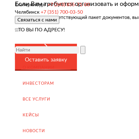
Если Вам требуется организовать и оформ
Екатеринбург
+7 (343) 855-71-00
Доставка товара иностранному покупателю
Челябинск
+7 (351) 700-03-50
подготовить соответствующий пакет документов, вы
Связаться с нами
Завершение сделки
...ТО ВЫ ПО АДРЕСУ!
Возмещение НДС при Экспорте
Продвижение на внешние рынки
Подбор поставщиков в России
Оставить заявку
(для иностранных компаний)
О КОМПАНИИ
.
ИНВЕСТОРАМ
ВСЕ УСЛУГИ
Импорт в Россию
КЕЙСЫ
Импорт из Китая
Заключение контрактов и согласование условий пост
НОВОСТИ