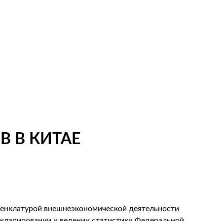
 В КИТАЕ
менклатурой внешнеэкономической деятельности
екларировании и ведении статистики Федеральной