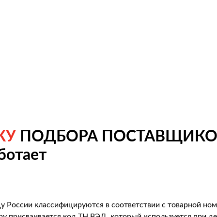
КУ
ПОДБОРА ПОСТАВЩИКОВ
ботает
у России классифицируются в соответствии с товарной но
ру присваивается код ТН ВЭД, который используется при д