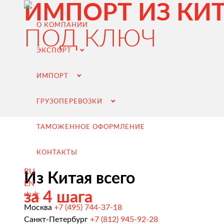
ИМПОРТ ИЗ КИ
О КОМПАНИИ
ПОД КЛЮЧ
ЭКСПОРТ
ИМПОРТ
ГРУЗОПЕРЕВОЗКИ
ТАМОЖЕННОЕ ОФОРМЛЕНИЕ
КОНТАКТЫ
RU
Из Китая всего
EN
Экспорт из России
за 4 шага
中文
Заключение контрактов и согласование условий пост
Москва
+7 (495) 744-37-18
Санкт-Петербург
+7 (812) 945-92-28
Таможенное оформление и разрешительная докумен