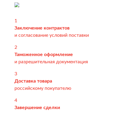
Автомобильные перевозки
Контейнерные перевозки
1
Железнодорожные перевозки
Заключение контрактов
и согласование условий поставки
Морские и речные перевозки
2
Авиадоставка
Таможенное оформление
Мультимодальные перевозки
и разрешительная документация
Негабаритные перевозки
3
Доставка товара
Комплексные логистические решения
российскому покупателю
Страхование грузов
4
Завершение сделки