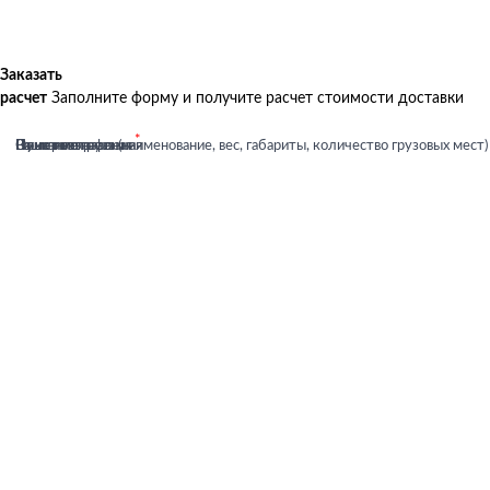
Заказать
расчет
Заполните форму и получите расчет стоимости доставки
Ваше имя
Ваша почта
Номер телефона
Пункт отправления
Пункт назначения
Описание груза (наименование, вес, габариты, количество грузовых мест)