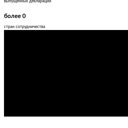
выпущенных деклараций
более
0
стран сотрудничества
О нас за 60 секунд