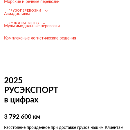
Морские и речные перевозки
Возмещение НДС при Импорте
ГРУЗОПЕРЕВОЗКИ
Авиадоставка
Подбор иностранных поставщиков
КОЛОНКА МЕНЮ
Мультимодальные перевозки
Продвижение на российском рынке
(для иностранных компаний)
Комплексные логистические решения
.
Грузоперевозки
Грузоперевозки из Китая
2025
Международные перевозки
РУСЭКСПОРТ
Автомобильные перевозки
в цифрах
Контейнерные перевозки
3 792 600 км
Железнодорожные перевозки
Морские и речные перевозки
Расстояние пройденное при доставке грузов нашим Клиентам