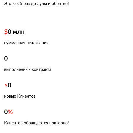
Это как 5 раз
до луны и обратно!
Авиадоставка
Мультимодальные перевозки
Негабаритные перевозки
$
0
млн
Комплексные логистические решения
суммарная реализация
Страхование грузов
0
выполненных контракта
>
0
новых Клиентов
0
%
Клиентов обращаются повторно!