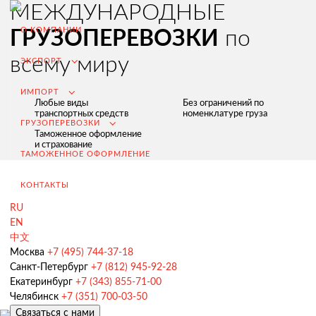
МЕЖДУНАРОДНЫЕ
О КОМПАНИИ
ГРУЗОПЕРЕВОЗКИ
по
всему миру
ЭКСПОРТ
ИМПОРТ
Любые виды
Без ограничений по
транспортных средств
номенклатуре груза
ГРУЗОПЕРЕВОЗКИ
Таможенное оформление
и страхование
ТАМОЖЕННОЕ ОФОРМЛЕНИЕ
КОНТАКТЫ
RU
EN
中文
Экспорт из России
Москва
+7 (495) 744-37-18
Санкт-Петербург
+7 (812) 945-92-28
Заключение контрактов и согласование условий поставки
Екатеринбург
+7 (343) 855-71-00
Таможенное оформление и разрешительная документация
Челябинск
+7 (351) 700-03-50
Связаться с нами