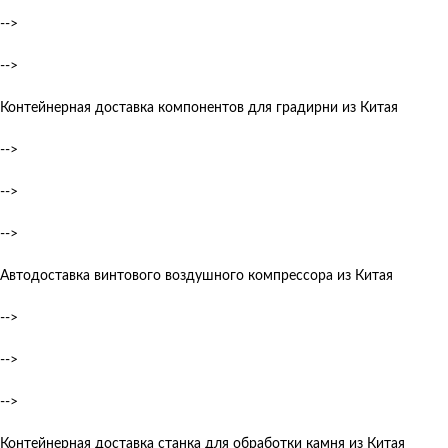
-->
-->
Контейнерная доставка компонентов для градирни из Китая
-->
-->
-->
Автодоставка винтового воздушного компрессора из Китая
-->
-->
-->
Контейнерная доставка станка для обработки камня из Китая