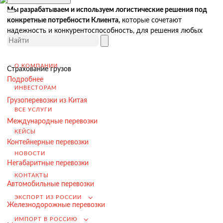
Доставка товара иностранному покупателю
Мы разрабатываем и используем логистические решения под
Завершение сделки
конкретные потребности Клиента,
которые сочетают
надежность и конкурентоспособность, для решения любых
Возмещение НДС при Экспорте
бизнес-задач.
Продвижение на внешние рынки
О КОМПАНИИ
Подбор поставщиков в России
Страхование грузов
(для иностранных компаний)
Подробнее
ИНВЕСТОРАМ
.
Грузоперевозки из Китая
ВСЕ УСЛУГИ
Международные перевозки
КЕЙСЫ
Импорт в Россию
Контейнерные перевозки
Импорт из Китая
НОВОСТИ
Негабаритные перевозки
Заключение контрактов и согласование условий поставки
КОНТАКТЫ
Автомобильные перевозки
Таможенное оформление и разрешительная документация
ЭКСПОРТ ИЗ РОССИИ
Доставка товара российскому покупателю
Железнодорожные перевозки
ИМПОРТ В РОССИЮ
Завершение сделки