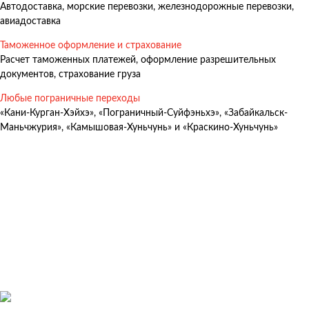
Автодоставка, морские перевозки, железнодорожные перевозки,
Авиадоставка
авиадоставка
Мультимодальные перевозки
Таможенное оформление и страхование
Негабаритные перевозки
Расчет таможенных платежей, оформление разрешительных
документов, страхование груза
Комплексные логистические решения
Любые пограничные переходы
Страхование грузов
«Кани-Курган-Хэйхэ», «Пограничный-Суйфэньхэ», «Забайкальск-
Маньчжурия», «Камышовая-Хуньчунь» и «Краскино-Хуньчунь»