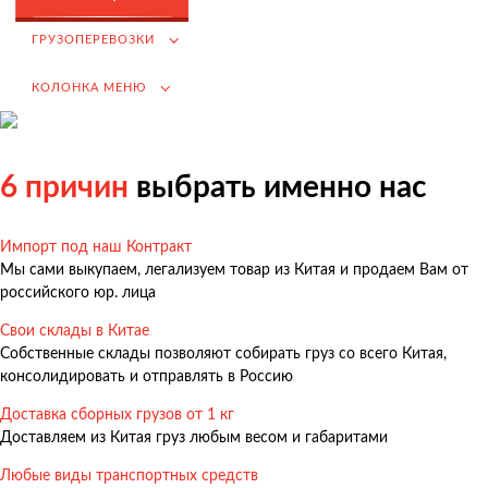
Возмещение НДС при Импорте
ГРУЗОПЕРЕВОЗКИ
Подбор иностранных поставщиков
КОЛОНКА МЕНЮ
Продвижение на российском рынке
(для иностранных компаний)
.
6 причин
выбрать именно нас
Импорт под наш Контракт
Грузоперевозки
Мы сами выкупаем, легализуем товар из Китая и продаем Вам от
Грузоперевозки из Китая
российского юр. лица
Международные перевозки
Свои склады в Китае
Собственные склады позволяют собирать груз со всего Китая,
Автомобильные перевозки
консолидировать и отправлять в Россию
Контейнерные перевозки
Доставка сборных грузов от 1 кг
Железнодорожные перевозки
Доставляем из Китая груз любым весом и габаритами
Морские и речные перевозки
Любые виды транспортных средств