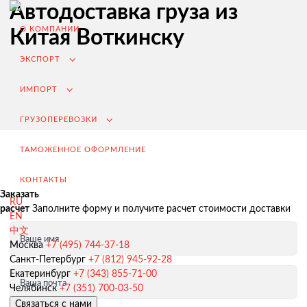
Автодоставка груза из
О КОМПАНИИ
Китая Воткинску
ЭКСПОРТ
ИМПОРТ
ГРУЗОПЕРЕВОЗКИ
ТАМОЖЕННОЕ ОФОРМЛЕНИЕ
КОНТАКТЫ
Заказать
RU
расчет
Заполните форму и получите расчет стоимости доставки
EN
中文
Ваше имя
Экспорт из России
Москва
+7 (495) 744-37-18
Санкт-Петербург
+7 (812) 945-92-28
Заключение контрактов и согласование условий поставки
Екатеринбург
+7 (343) 855-71-00
Ваша почта
Таможенное оформление и разрешительная документация
Челябинск
+7 (351) 700-03-50
Связаться с нами