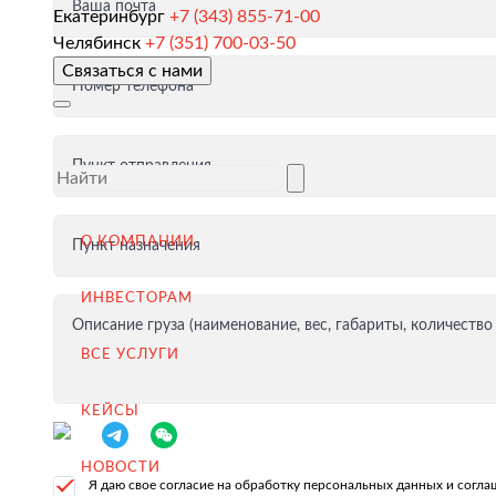
Ваша почта
Екатеринбург
+7 (343) 855-71-00
Таможенное оформление и разрешительная докумен
Челябинск
+7 (351) 700-03-50
Связаться с нами
Доставка товара иностранному покупателю
Номер телефона
Завершение сделки
Возмещение НДС при Экспорте
Пункт отправления
Продвижение на внешние рынки
Подбор поставщиков в России
О КОМПАНИИ
Пункт назначения
(для иностранных компаний)
ИНВЕСТОРАМ
.
Описание груза (наименование, вес, габариты, количество
ВСЕ УСЛУГИ
КЕЙСЫ
Импорт в Россию
Импорт из Китая
НОВОСТИ
Я даю свое согласие на обработку персональных данных и согл