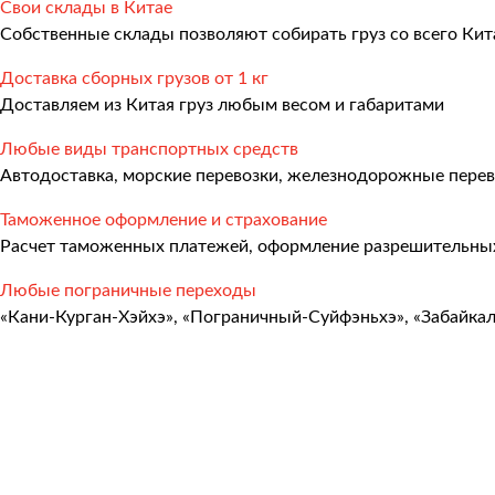
Свои склады в Китае
Международные перевозки
Собственные склады позволяют собирать груз со всего Кит
Автомобильные перевозки
Доставка сборных грузов от 1 кг
Контейнерные перевозки
Доставляем из Китая груз любым весом и габаритами
Железнодорожные перевозки
Любые виды транспортных средств
Автодоставка, морские перевозки, железнодорожные перев
Морские и речные перевозки
Таможенное оформление и страхование
Авиадоставка
Расчет таможенных платежей, оформление разрешительных
Мультимодальные перевозки
Любые пограничные переходы
Негабаритные перевозки
«Кани-Курган-Хэйхэ», «Пограничный-Суйфэньхэ», «Забайка
Комплексные логистические решения
Страхование грузов