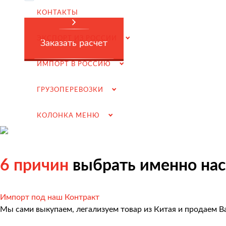
Заключение контрактов и согласование условий пост
КОНТАКТЫ
Таможенное оформление и разрешительная докумен
ЭКСПОРТ ИЗ РОССИИ
Доставка товара российскому покупателю
Заказать расчет
Завершение сделки
ИМПОРТ В РОССИЮ
Возмещение НДС при Импорте
ГРУЗОПЕРЕВОЗКИ
Подбор иностранных поставщиков
Продвижение на российском рынке
КОЛОНКА МЕНЮ
(для иностранных компаний)
.
6 причин
выбрать именно нас
Грузоперевозки
Импорт под наш Контракт
Мы сами выкупаем, легализуем товар из Китая и продаем В
Грузоперевозки из Китая