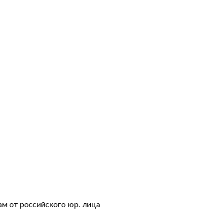
авки
тация
ам от российского юр. лица