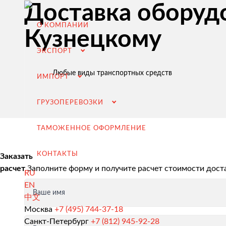
Доставка оборудо
О КОМПАНИИ
Кузнецкому
ЭКСПОРТ
Любые виды транспортных средств
ИМПОРТ
ГРУЗОПЕРЕВОЗКИ
ТАМОЖЕННОЕ ОФОРМЛЕНИЕ
КОНТАКТЫ
Заказать
расчет
Заполните форму и получите расчет стоимости дост
RU
EN
Ваше имя
中文
Экспорт из России
Москва
+7 (495) 744-37-18
Санкт-Петербург
+7 (812) 945-92-28
Заключение контрактов и согласование условий пост